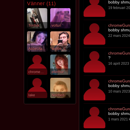
bobby shm
Vänner (11)
19 februari 20
chromeGune
Tonfisk
volturi
bobby shm
22 mars 2024 
AbbeUtanDicken
sebbe_drama
chromeGune
?
16 april 2023 
chromeGunell
ellerhur
chromeGune
bobby shm
10 mars 2023 
lake
Nooben
chromeGune
bobby shm
1 mars 2021 k