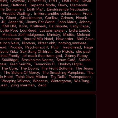
stles
,
Crywank
,
Current 93
,
D.A.F.
,
Daft Punk
,
David
 June
,
Deftones
,
Depeche Mode
,
Devo
,
Diamanda
The Bunnymen
,
Edith Piaf
,
Einstürzende Neubauten
,
,
Freddie Wadling
,
frnkiero andthe cellabration
,
Front
in
,
Ghost
,
Ghostemane
,
Gorillaz
,
Grimes
,
Henrik
Jill
,
Jäger 90
,
Jimmy Eat World
,
John Maus
,
Johnny
,
KMFDM
,
Korn
,
Kraftwerk
,
La Dispute
,
Lady Gaga
,
,
Lolita Pop
,
Lou Reed
,
Lustans lakejer
,
Lydia Lunch
,
,
Mindless Self Indulgence
,
Ministry
,
Misfits
,
Molchat
ionalteatern
,
Neutral Milk Hotel
,
New order
,
Nick Cave
e Inch Nails
,
Nirvana
,
Nitzer ebb
,
nothing,nowhere.
,
head
,
Prodigy
,
Psychonaut 4
,
Pulp
,
Radiohead
,
Rage
Scene Kidz
,
Sex Gang Children
,
Sex Pistols
,
she past
letal Family
,
ski mask the slump god
,
Skinny Puppy
,
,
Ståålfågel
,
Stockholms Negrer
,
Strum Café
,
Suicide
pala
,
Teen Suicide
,
Tenacious D
,
Thaiboy Digital
,
,
The Cure
,
The Doors
,
The Front Bottoms
,
The Jesus
.
,
The Sisters Of Mercy
,
The Smashing Pumpkins
,
The
io Hotel
,
Totalt Jävla Mörker
,
Toy Dolls
,
Trainspotters
,
,
Weeping Willows
,
Wheatus
,
Wintergatan
,
Wu-Tang
Lean
,
yung sherman
,
Zedd