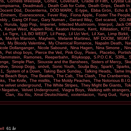
ns
,
Cornelis Vreeswijk
,
Cortex
,
Covenant
,
Cradle of Filth
,
Crystal Ca
Kompisarna
,
Deadmau5
,
Death Cab for Cutie
,
Death Grips
,
Death In
Docent Död
,
Docenterna
,
DÖD MARK
,
E-type
,
Ebba Grön
,
Echo & 
,
Eminem
,
Evanescence
,
Fever Ray
,
Fiona Apple
,
Foster The People
embly
,
Gang Of Four
,
Gary Numan
,
Gerard Way
,
Get scared
,
GG All
e
,
Hurula
,
Iggy Pop
,
Imperiet
,
Infected Mushroom
,
Interpol
,
Jack Off 
n
,
Kanye West
,
Kapten Röd
,
Keaton Henson
,
Kent
,
Killstation
,
KITE
,
Le Tigre
,
LiL BO WEEP
,
Lil Peep
,
Lil Uzi Vert
,
Lil Xan
,
Limp Bizkit
a
,
Marilyn Manson
,
Mayhem
,
Melanie Martinez
,
MF DOOM
,
MGMT
ol
,
My Bloody Valentine
,
My Chemical Romance
,
Napalm Death
,
Nat
icole Dollanganger
,
Nicole Sabouné
,
Nina Hagen
,
Nina Simone
,
Nin
th
,
Pet shop boys
,
Pierce the Veil
,
Pink Guy
,
Pixies
,
Placebo
,
Portis
Rammstein
,
Ramones
,
Reeperbahn
,
Röyksopp
,
S.P.O.C.K
,
S3RL
,
enge
,
Simple Plan
,
Siouxsie and the Banshees
,
Sisters of Mercy
,
Ske
dive
,
Snoop Dogg
,
snövit
,
Sonic Youth
,
Soulja Boy
,
Spark!
,
Sparks
41
,
System of a Down
,
Taking Back Sunday
,
Talking Heads
,
Tame Im
he Beach Boys
,
The Beatles
,
The Cab
,
The Clash
,
The Cranberries
nks
,
The Knife
,
The misfits
,
The Moldy Peaches
,
The Notorious B.I.G
he velvet underground
,
The White Stripes
,
They Might Be Giants
,
Tok
 Negative
,
Velvet Underground
,
Viagra Boys
,
Walking with strangers
Clan
,
Xiu Xiu
,
Xmal Deutschland
,
xxxtentacion
,
Yung Gud
,
Yung 
ll
61 år