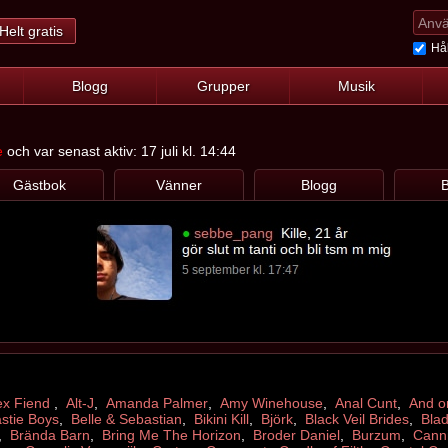
Helt gratis
Hål
Blogg
Grupper
Musik
e
och var senast aktiv: 17 juli kl. 14:44
Gästbok
Vänner
Blogg
B
ex Fiend
,
Alt-J
,
Amanda Palmer
,
Amy Winehouse
,
Anal Cunt
,
And o
stie Boys
,
Belle & Sebastian
,
Bikini Kill
,
Björk
,
Black Veil Brides
,
Bla
,
Brända Barn
,
Bring Me The Horizon
,
Broder Daniel
,
Burzum
,
Canni