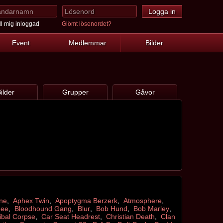
l mig inloggad
Glömt lösenordet?
Event
Medlemmar
Bilder
ilder
Grupper
Gåvor
ne
,
Aphex Twin
,
Apoptygma Berzerk
,
Atmosphere
,
dee
,
Bloodhound Gang
,
Blur
,
Bob Hund
,
Bob Marley
,
bal Corpse
,
Car Seat Headrest
,
Christian Death
,
Clan