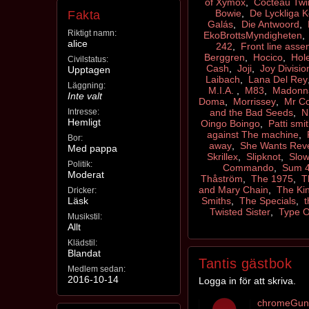
of Xymox
,
Cocteau Twi
Bowie
,
De Lyckliga 
Fakta
Galás
,
Die Antwoord
,
Riktigt namn:
EkoBrottsMyndigheten
alice
242
,
Front line ass
Berggren
,
Hocico
,
Hol
Civilstatus:
Cash
,
Joji
,
Joy Divisio
Upptagen
Laibach
,
Lana Del Rey
Läggning:
M.I.A.
,
M83
,
Madonn
Inte valt
Doma
,
Morrissey
,
Mr Co
Intresse:
and the Bad Seeds
,
N
Hemligt
Oingo Boingo
,
Patti smi
against The machine
,
Bor:
away
,
She Wants Rev
Med pappa
Skrillex
,
Slipknot
,
Slow
Politik:
Commando
,
Sum 
Moderat
Thåström
,
The 1975
,
T
and Mary Chain
,
The Ki
Dricker:
Läsk
Smiths
,
The Specials
,
t
Twisted Sister
,
Type O
Musikstil:
Allt
Klädstil:
Blandat
Tantis gästbok
Medlem sedan:
2016-10-14
Logga in för att skriva.
chromeGune