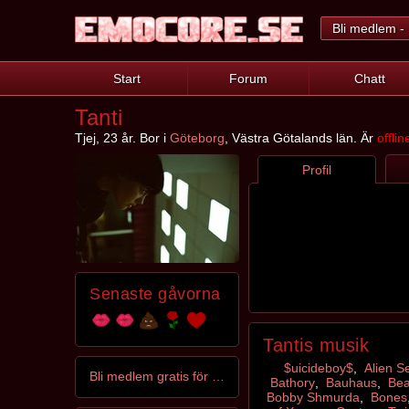
Bli medlem - 
Start
Forum
Chatt
Tanti
Tjej, 23 år. Bor i
Göteborg
, Västra Götalands län. Är
offlin
Profil
Senaste gåvorna
Tantis musik
$uicideboy$
,
Alien S
Bli medlem gratis för att kontakta Tanti
Bathory
,
Bauhaus
,
Bea
Bobby Shmurda
,
Bones