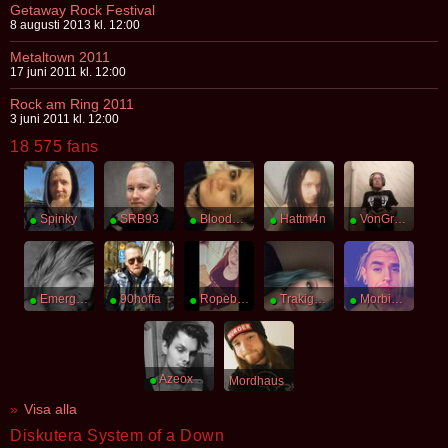
Getaway Rock Festival
8 augusti 2013 kl. 12:00
Metaltown 2011
17 juni 2011 kl. 12:00
Rock am Ring 2011
3 juni 2011 kl. 12:00
18 575 fans
●
Spinky
●
SRB93
●
Bloodelfz
●
Hattm4n
●
VonGregor
●
Emergence
●
90hoffa
●
Ropebunny
●
Trakigheters
●
MorbidGame
●
Azeox
Mordhaus
Visa alla
Diskutera System of a Down