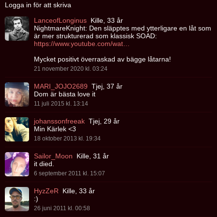
Logga in för att skriva
LanceofLonginus
Kille, 33 år
NightmareKnight: Den släpptes med ytterligare en låt som
är mer strukturerad som klassisk SOAD:
https://www.youtube.com/watch?v=_74nVpLVn9Q&ab_channel=SystemOfADown
Mycket positivt överraskad av bägge låtarna!
21 november 2020 kl. 03:24
MARI_JOJO2689
Tjej, 37 år
Dom är bästa love it
11 juli 2015 kl. 13:14
johanssonfreeak
Tjej, 29 år
Min Kärlek <3
18 oktober 2013 kl. 19:34
Sailor_Moon
Kille, 31 år
it died.
6 september 2011 kl. 15:07
HyzZeR
Kille, 33 år
:)
26 juni 2011 kl. 00:58