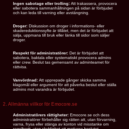
Ingen sabotage eller trolling:
Att trakassera, provocera
eller sabotera sammanhållningen på sidan är förbjudet
och kan leda till varning eller avstängning.
Droger:
Diskussion om droger i informations- eller
skadereduktionssyfte är tillåtet, men det är förbjudet att
sälja, uppmana till bruk eller länka till sidor som säljer
droger.
Respekt för administratörer:
Det är förbjudet att
sabotera, baktala eller systematiskt provocera admins
eller crew. Beslut tas gemensamt av adminteamet för
rättvisa.
Vanvördnad:
Att upprepade gånger skicka samma
klagomål eller argument för att påverka beslut eller ställa
admins mot varandra är förbjudet.
2. Allmänna villkor för Emocore.se
Administratörers rättigheter:
Emocore.se och dess
administratörer förbehåller sig rätten att, utan förvarning,
varna, frysa eller stänga av konton vid misstanke om
regelbrott, utan skyldighet att motivera beslutet.