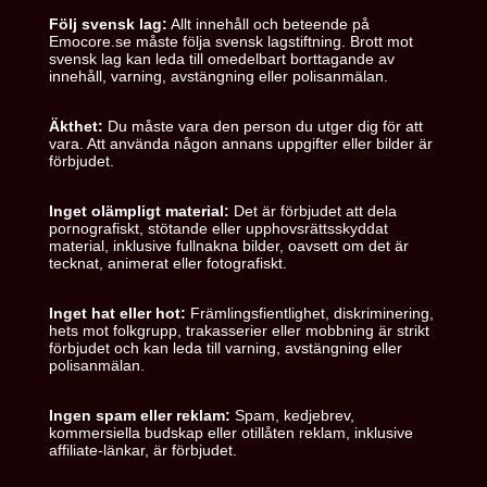
Följ svensk lag:
Allt innehåll och beteende på
Emocore.se måste följa svensk lagstiftning. Brott mot
svensk lag kan leda till omedelbart borttagande av
innehåll, varning, avstängning eller polisanmälan.
Äkthet:
Du måste vara den person du utger dig för att
vara. Att använda någon annans uppgifter eller bilder är
förbjudet.
Inget olämpligt material:
Det är förbjudet att dela
pornografiskt, stötande eller upphovsrättsskyddat
material, inklusive fullnakna bilder, oavsett om det är
tecknat, animerat eller fotografiskt.
Inget hat eller hot:
Främlingsfientlighet, diskriminering,
hets mot folkgrupp, trakasserier eller mobbning är strikt
förbjudet och kan leda till varning, avstängning eller
polisanmälan.
Ingen spam eller reklam:
Spam, kedjebrev,
kommersiella budskap eller otillåten reklam, inklusive
affiliate-länkar, är förbjudet.