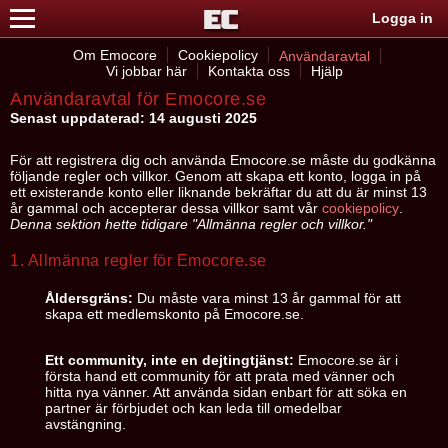
Logga in
Om Emocore
Cookiepolicy
Användaravtal
Vi jobbar här
Kontakta oss
Hjälp
Användaravtal för Emocore.se
Senast uppdaterad: 14 augusti 2025
För att registrera dig och använda Emocore.se måste du godkänna
följande regler och villkor. Genom att skapa ett konto, logga in på
ett existerande konto eller liknande bekräftar du att du är minst 13
år gammal och accepterar dessa villkor samt vår
cookiepolicy
.
Denna sektion hette tidigare "Allmänna regler och villkor."
1. Allmänna regler för Emocore.se
Åldersgräns:
Du måste vara minst 13 år gammal för att
skapa ett medlemskonto på Emocore.se.
Ett community, inte en dejtingtjänst:
Emocore.se är i
första hand ett community för att prata med vänner och
hitta nya vänner. Att använda sidan enbart för att söka en
partner är förbjudet och kan leda till omedelbar
avstängning.