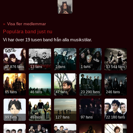
Visa fler medlemmar
Populära band just nu
Vi har över 19 tusen band från alla musikstilar.
17 876 fans
13 fans
2 fans
1 fans
13 541 fans
65 fans
46 fans
47 fans
23 290 fans
246 fans
99 fans
49 fans
127 fans
97 fans
22 180 fans