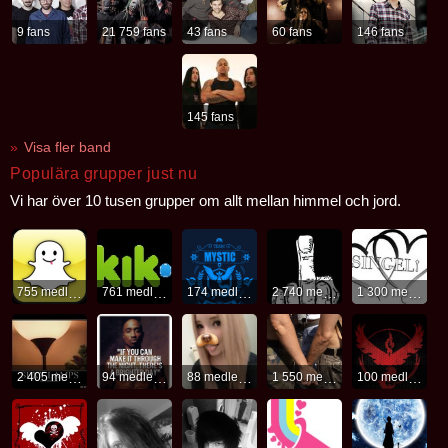
9 fans
21 759 fans
43 fans
60 fans
146 fans
145 fans
Visa fler band
Populära grupper just nu
Vi har över 10 tusen grupper om allt mellan himmel och jord.
755 medlemmar
761 medlemmar
174 medlemmar
2 740 medlemmar
1 300 medlemmar
2 405 medlemmar
94 medlemmar
88 medlemmar
1 550 medlemmar
100 medlemmar