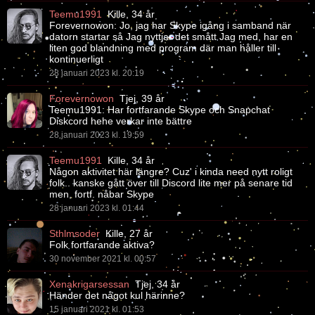
Teemu1991
Kille, 34 år
Forevernowon: Jo, jag har Skype igång i samband när
datorn startar så Jag nyttjar det smått Jag med, har en
liten god blandning med program där man håller till
kontinuerligt
28 januari 2023 kl. 20:19
Forevernowon
Tjej, 39 år
Teemu1991: Har fortfarande Skype och Snapchat
Diskcord hehe verkar inte bättre
28 januari 2023 kl. 19:59
Teemu1991
Kille, 34 år
Någon aktivitet här längre? Cuz' i kinda need nytt roligt
folk.. kanske gått över till Discord lite mer på senare tid
men, fortf. nåbar Skype
28 januari 2023 kl. 01:44
Sthlmsoder
Kille, 27 år
Folk fortfarande aktiva?
30 november 2021 kl. 00:57
Xenakrigarsessan
Tjej, 34 år
Händer det något kul härinne?
15 januari 2021 kl. 01:53