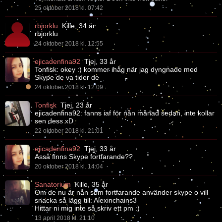
25 oktober 2018 kl. 07:42
rbjorklu
Kille, 34 år
rbjorklu
24 oktober 2018 kl. 12:55
ejicadenfina92
Tjej, 33 år
Tonfisk: okey :) kommer ihåg när jag dyngnade med
Skype de va tider de
24 oktober 2018 kl. 12:09
Tonfisk
Tjej, 23 år
ejicadenfina92: fanns iaf för nån månad sedan, inte kollar
sen dess xD
22 oktober 2018 kl. 21:01
ejicadenfina92
Tjej, 33 år
Asså finns Skype fortfarande??
20 oktober 2018 kl. 14:04
Sanatorium
Kille, 35 år
Om de nu är nån som fortfarande använder skype o vill
snacka så lägg till: Alexinchains3
Hittar ni mig inte så skriv ett pm :)
13 april 2018 kl. 21:10