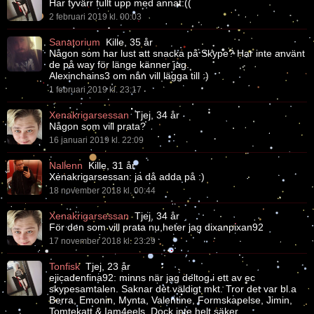
Har tyvärr fullt upp med annat:((
2 februari 2019 kl. 00:03
Sanatorium
Kille, 35 år
Någon som har lust att snacka på Skype? Har inte använt
de på way för länge känner jag.
Alexinchains3 om nån vill lägga till :)
1 februari 2019 kl. 23:17
Xenakrigarsessan
Tjej, 34 år
Någon som vill prata?
16 januari 2019 kl. 22:09
Nallenn
Kille, 31 år
Xenakrigarsessan: ja då adda på :)
18 november 2018 kl. 00:44
Xenakrigarsessan
Tjej, 34 år
För den som vill prata nu,heter jag dixanpixan92
17 november 2018 kl. 23:29
Tonfisk
Tjej, 23 år
ejicadenfina92: minns när jag deltog i ett av ec
skypesamtalen. Saknar det väldigt mkt. Tror det var bl.a
Berra, Emonin, Mynta, Valentine, Formskapelse, Jimin,
Tomtekatt & Iam4eels. Dock inte helt säker