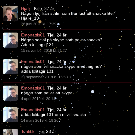
Hjalle
Kille, 37 år
Någon tjej från sthlm som har lust att snacka lite?
Hjalle_19
26 juni 2020 kl. 17:39
Emonattis01
Tjej, 24 år
Någon social på skype som pallar snacka?
Adda lolitagirl131
15 november 2019 kl. 21:27
Emonattis01
Tjej, 24 år
någon som vill snacka skype med mig nu?
adda lolitagirl131
21 september 2019 kl. 15:53
Emonattis01
Tjej, 24 år
någon som pallar att skypa
4 april 2019 kl. 20:14
Emonattis01
Tjej, 24 år
adda lolitagirl131 om ni vill snacka
14 mars 2019 kl. 19:26
Tonfisk
Tjej, 23 år