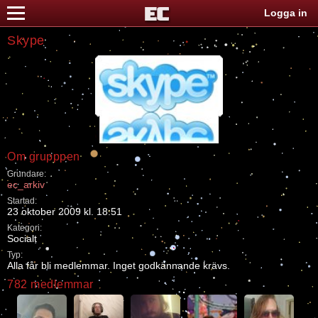
Logga in
Skype
Om grupppen
Grundare:
ec_arkiv
Startad:
23 oktober 2009 kl. 18:51
Kategori:
Socialt
Typ:
Alla får bli medlemmar. Inget godkännande krävs.
782 medlemmar