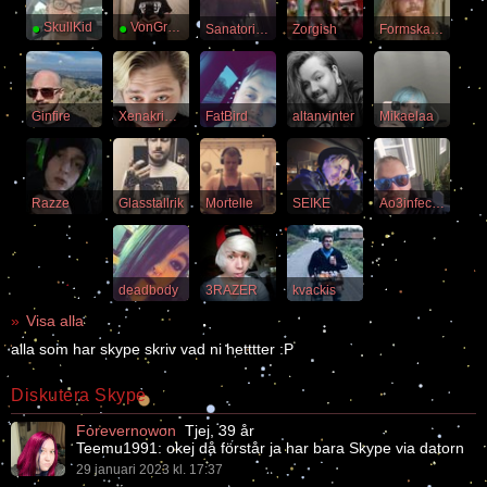
●
SkullKid
●
VonGregor
Sanatorium
Zorgish
Formskapelse
Ginfire
Xenakrigarsessan
FatBird
altanvinter
Mikaelaa
Razze
Glasstallrik
Mortelle
SEIKE
Ao3infected
deadbody
3RAZER
kvackis
Visa alla
alla som har skype skriv vad ni hetttter :P
Diskutera Skype
Forevernowon
Tjej, 39 år
Teemu1991: okej då förstår ja har bara Skype via datorn
29 januari 2023 kl. 17:37