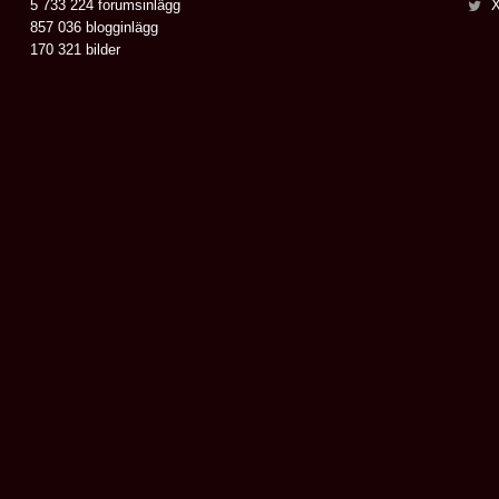
5 733 224 forumsinlägg
X
857 036 blogginlägg
170 321 bilder