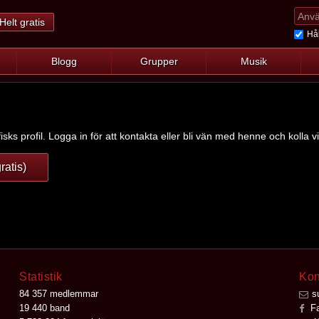
Helt gratis
Hål
Blogg
Grupper
Musik
isks profil. Logga in för att kontakta eller bli vän med henne och kolla v
ratis)
Statistik
Kon
84 357 medlemmar
s
19 440 band
Fa