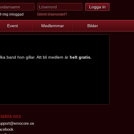
l mig inloggad
Glömt lösenordet?
Event
Medlemmar
Bilder
ilka band hon gillar. Att bli medlem är
helt gratis.
takta oss
upport@emocore.se
cebook