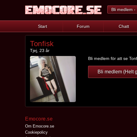
Bli medlem - 
Start
Forum
Chatt
Tonfisk
Tjej, 23 år
Bli medlem för att se Tonf
Bli medlem (Helt g
Emocore.se
Om Emocore.se
Cookiepolicy