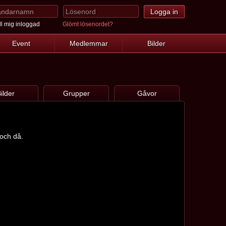
l mig inloggad
Glömt lösenordet?
Event
Medlemmar
Bilder
ilder
Grupper
Gåvor
 och då.