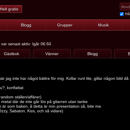
Helt gratis
Hål
Blogg
Grupper
Musik
var senast aktiv: Igår 06:50
Gästbok
Vänner
Blogg
B
när jag inte har något bättre för mig. Kollar runt lite, gillar någon bild då
u?, kortfattat:
 random ställen/affärer)
metal där de inte går lös på gitarren utan tanke
 är som baken, å detta är min presentation så, bite me.
Ozzy, Sabaton, Kiss, och så vidare)