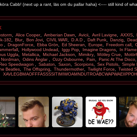
öra Cabb! (next up a rant, läs om du pallar haha) <---- still kind of what
k
estorm
,
Alice Cooper
,
Amberian Dawn
,
Avicii
,
Avril Lavigne
,
AXXIS
,
nk-182
,
Blur
,
Bon Jovi
,
CIVIL WAR
,
D.A.D
,
Daft Punk
,
Danzig
,
Dead
io
,
DragonForce
,
Ebba Grön
,
Ed Sheeran
,
Europe
,
Freedom call
,
ammerfall
,
Hollywood Undead
,
Iggy Pop
,
Imagine Dragons
,
In Flame
us Uggla
,
Metallica
,
Michael Jackson
,
Mimikry
,
Mötley Crue
,
Motör
,
Nordman
,
Odins Änglar
,
Ozzy Osbourne
,
Pain
,
Panic At The Disco
Reo Speedwagon
,
Sabaton
,
Saxon
,
Scorpions
,
Sex Pistols
,
Simple 
he Beatles
,
The Offspring
,
Thundermother
,
Twilight Force
,
Twisted S
XAVLEGBMAOFFFASSSSITIMIWOAMNDUTROABCWAPWAEIIPPOH