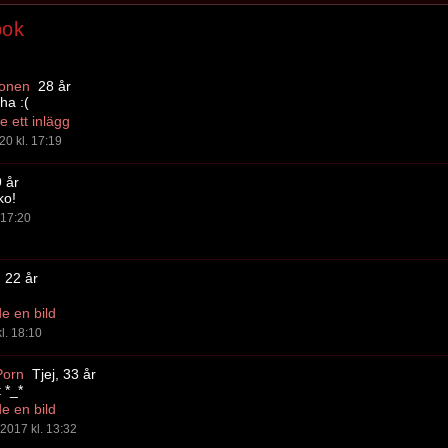
bok
onen
28 år
 ha :(
 ett inlägg
20 kl. 17:19
 år
ko!
. 17:20
, 22 år
e en bild
l. 18:10
Porn
Tjej, 33 år
 *_*
e en bild
2017 kl. 13:32