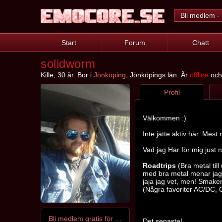
Bli medlem - 
Start
Forum
Chatt
solidworm
Kille, 30 år. Bor i
Jönköping
, Jönköpings län. Är
offline
och 
Profil
Välkommen :)
Inte jätte aktiv här. Mest 
Vad jag Har för mig just n
Roadtrips
(Bra metal till
med bra metal menar jag 
jaja jag vet, men! Smaken
(Några favoriter AC/DC, 
Bli medlem gratis för att kontakta solidworm
Det senaste!