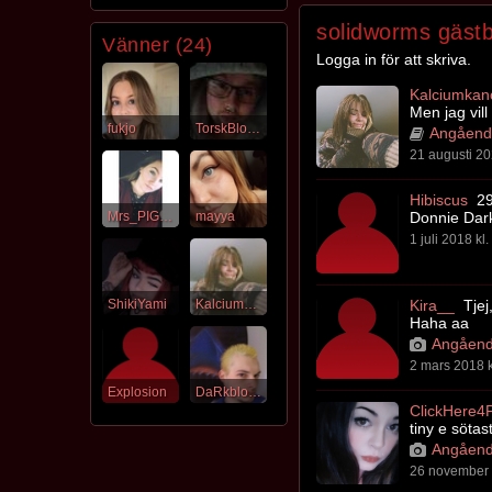
solidworms gäst
Vänner (24)
Logga in för att skriva.
Kalciumkan
Men jag vill
fukjo
TorskBlocket
Angående
21 augusti 20
Hibiscus
29
Mrs_PIGGY
mayya
Donnie Dar
1 juli 2018 kl
ShikiYami
Kalciumkanonen
Kira__
Tjej
Haha aa
Angåend
2 mars 2018 k
Explosion
DaRkblood69
ClickHere4
tiny e sötast
Angåend
26 november 