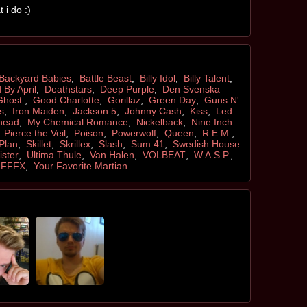
 i do :)
Backyard Babies
,
Battle Beast
,
Billy Idol
,
Billy Talent
,
 By April
,
Deathstars
,
Deep Purple
,
Den Svenska
Ghost
,
Good Charlotte
,
Gorillaz
,
Green Day
,
Guns N'
s
,
Iron Maiden
,
Jackson 5
,
Johnny Cash
,
Kiss
,
Led
head
,
My Chemical Romance
,
Nickelback
,
Nine Inch
,
Pierce the Veil
,
Poison
,
Powerwolf
,
Queen
,
R.E.M.
,
Plan
,
Skillet
,
Skrillex
,
Slash
,
Sum 41
,
Swedish House
ister
,
Ultima Thule
,
Van Halen
,
VOLBEAT
,
W.A.S.P.
,
FFFX
,
Your Favorite Martian