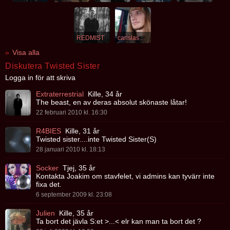
REDMIST
carlslash95
Visa alla
Diskutera Twisted Sister
Logga in för att skriva
Extraterrestrial
Kille, 34 år
The beast, en av deras absolut skönaste låtar!
22 februari 2010 kl. 16:30
R4BIES
Kille, 31 år
Twisted sister....inte Twisted Sister(S)
28 januari 2010 kl. 18:13
Socker
Tjej, 35 år
Kontakta Joakim om stavfelet, vi admins kan tyvärr inte
fixa det.
6 september 2009 kl. 23:08
Julien
Kille, 35 år
Ta bort det jävla S:et >...< elr kan man ta bort det ?