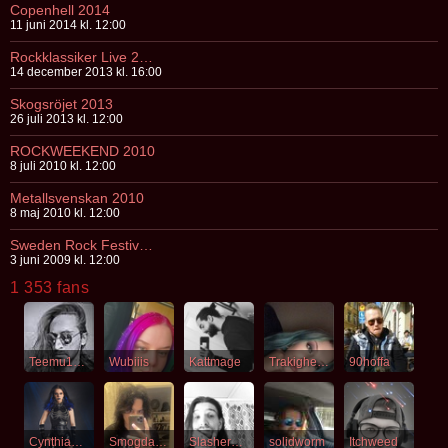
Copenhell 2014
11 juni 2014 kl. 12:00
Rockklassiker Live 2013
14 december 2013 kl. 16:00
Skogsröjet 2013
26 juli 2013 kl. 12:00
ROCKWEEKEND 2010
8 juli 2010 kl. 12:00
Metallsvenskan 2010
8 maj 2010 kl. 12:00
Sweden Rock Festival '09
3 juni 2009 kl. 12:00
1 353 fans
Teemu1991
Wubiiis
Kattmage
Trakigheters
90hoffa
CynthiaLunaFrost
Smogdanoff
Slasherbob
solidworm
Itchweed