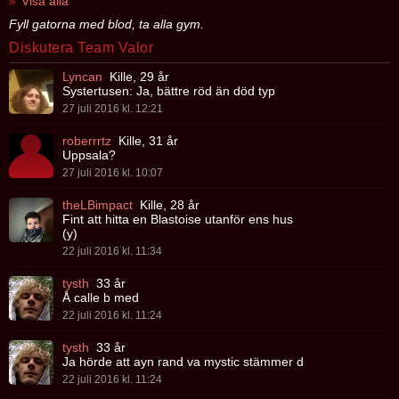
Visa alla
Fyll gatorna med blod, ta alla gym.
Diskutera Team Valor
Lyncan
Kille, 29 år
Systertusen: Ja, bättre röd än död typ
27 juli 2016 kl. 12:21
roberrrtz
Kille, 31 år
Uppsala?
27 juli 2016 kl. 10:07
theLBimpact
Kille, 28 år
Fint att hitta en Blastoise utanför ens hus
(y)
22 juli 2016 kl. 11:34
tysth
33 år
Å calle b med
22 juli 2016 kl. 11:24
tysth
33 år
Ja hörde att ayn rand va mystic stämmer d
22 juli 2016 kl. 11:24