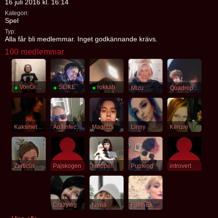
16 juli 2016 kl. 16:14
Kategori:
Spel
Typ:
Alla får bli medlemmar. Inget godkännande krävs.
100 medlemmar
●
VonGregor
●
SEIKE
●
rokkah
Mizu
Quadrophenia
Kaksmeten
Ao3infected
Magnus
Linny
Kenzie
Zerticus
Pajskogen
kroppen
Pupfeng
introvert
Crazyleg
Nona
FukinExhale