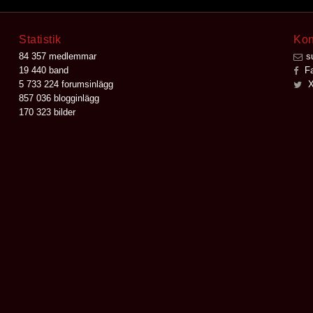
Statistik
Kon
84 357 medlemmar
s
19 440 band
Fa
5 733 224 forumsinlägg
X
857 036 blogginlägg
170 323 bilder