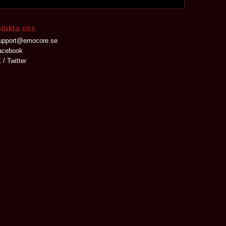
takta oss
upport@emocore.se
cebook
 / Twitter