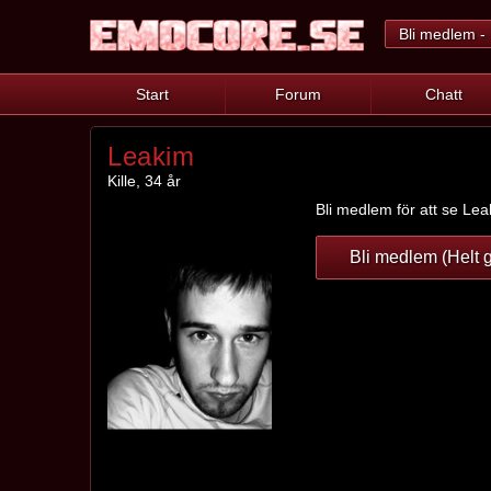
Bli medlem - 
Start
Forum
Chatt
Leakim
Kille, 34 år
Bli medlem för att se Leak
Bli medlem (Helt g