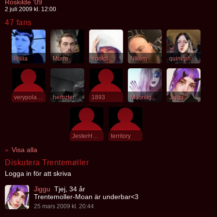
Roskilde '09
2 juli 2009 kl. 12:00
47 fans
liltilia
Murre
troolol
Nikem
quinephelis
verypolarbandit
herbzter
1893
MoonlightSonata
Jiggu
JesterHead
territory
Visa alla
Diskutera Trentemøller
Logga in för att skriva
Jiggu
Tjej, 34 år
Trentemoller-Moan är underbar<3
25 mars 2009 kl. 20:44