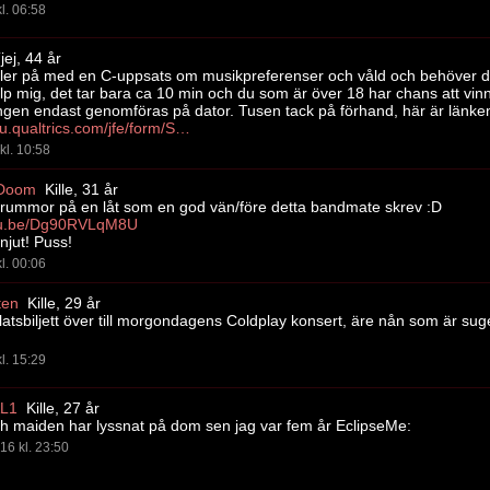
l. 06:58
jej, 44 år
ller på med en C-uppsats om musikpreferenser och våld och behöver de
älp mig, det tar bara ca 10 min och du som är över 18 har chans att vinn
gen endast genomföras på dator. Tusen tack på förhand, här är länke
https://hkr.eu.qualtrics.com/jfe/form/SV_8q6SgpvgYOs50ax
kl. 10:58
Doom
Kille, 31 år
trummor på en låt som en god vän/före detta bandmate skrev :D
utu.be/Dg90RVLqM8U
njut! Puss!
l. 00:06
ten
Kille, 29 år
latsbiljett över till morgondagens Coldplay konsert, äre nån som är sug
l. 15:29
L1
Kille, 27 år
ch maiden har lyssnat på dom sen jag var fem år EclipseMe:
16 kl. 23:50