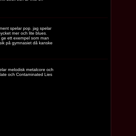
ment spelar pop. jag spelar
ycket mer och lite blues.
n ge ett exempel som man
musik på gymnasiet då kanske
elar melodisk metalcore och
 Hate och Contaminated Lies