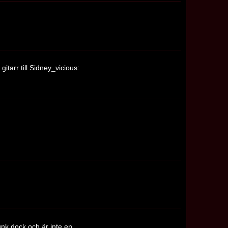
tarr till Sidney_vicious:
unk dock och är inte en