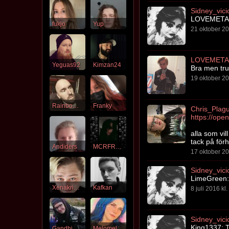
Sidney_vici
LOVEMETAL1
fukjo
Yup
21 oktober 20
LOVEMETA
Yeguas92
Kimzan24
Bra men tru
19 oktober 20
RainbowOfDoom
Franky
Chris_Plag
alla som vil
tack på för
Andiders
MCRFRE4K
17 oktober 20
Sidney_vici
LimeGreen: 
Xenakrigarsessan
Kafkan
8 juli 2016 kl
Sidney_vici
King1337: T
Gandhi
Melomel