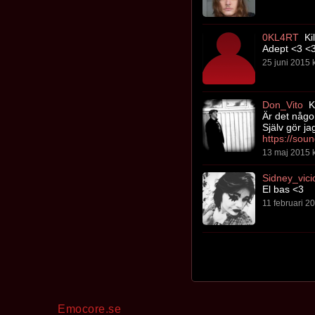
0KL4RT
Kil
Adept <3 <
25 juni 2015 k
Don_Vito
Ki
Är det någ
Själv gör ja
https://sou
13 maj 2015 k
Sidney_vici
El bas <3
11 februari 20
Emocore.se