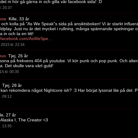
 det ni hör gå gärna in och gilla vår facebook sida! :D
l. 20:37
how
Kille, 33 år
 och kolla på "As We Speak"s sida på ansiktsboken! Vi är starkt influe
ldplay. Just nu är det mycket i rullning, många spännande spelningar o
 in och ta en titt!
https://www.facebook.com/AsWeSpeakTheBand
2015 kl. 22:34
ous
Tjej, 26 år
yssna på frekvens 404 på youtube. Vi kör punk och pop punk. Och altern
. Det skulle vara värt guld!
15 kl. 00:35
Tjej, 28 år
an rekomdera något Nightcore ish? :3 Har börjat lyssnat lite på det :P
l. 09:12
le, 27 år
Alaska I, The Creator <3
l. 13:35