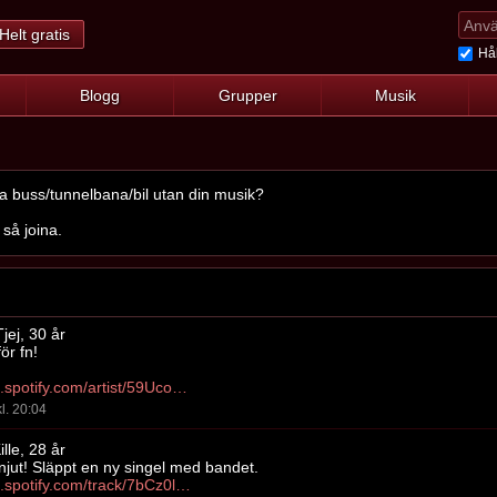
Helt gratis
Hål
Blogg
Grupper
Musik
åka buss/tunnelbana/bil utan din musik?
så joina.
jej, 30 år
ör fn!
https://open.spotify.com/artist/59Ucoe9FyzXm1TVVNRX1gK?si=NsS5VzmgQ42MFHrg3iQYfg
l. 20:04
lle, 28 år
 njut! Släppt en ny singel med bandet.
https://open.spotify.com/track/7bCz0lLOcvONCsXXPcHfLU?si=1oMui9W8T-ueQeAy9cK4PA