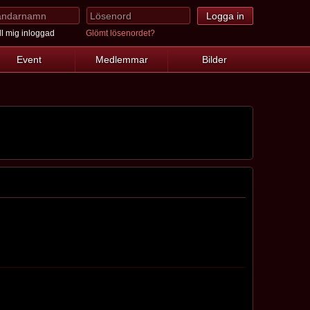
l mig inloggad
Glömt lösenordet?
Event
Medlemmar
Bilder