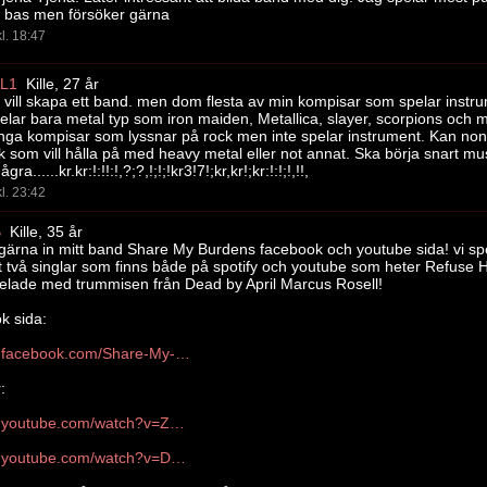
l bas men försöker gärna
l. 18:47
L1
Kille, 27 år
 vill skapa ett band. men dom flesta av min kompisar som spelar instru
pelar bara metal typ som iron maiden, Metallica, slayer, scorpions och m
ga kompisar som lyssnar på rock men inte spelar instrument. Kan no
olk som vill hålla på med heavy metal eller not annat. Ska börja snart 
ra......kr.kr:!:!!:!,?;?,!;!;!kr3!7!;kr,kr!;kr:!:!;!,!!,
l. 23:42
B
Kille, 35 år
 gärna in mitt band Share My Burdens facebook och youtube sida! vi sp
pt två singlar som finns både på spotify och youtube som heter Refuse
elade med trummisen från Dead by April Marcus Rosell!
k sida:
https://www.facebook.com/Share-My-Burden-592457724130306/?fref=ts
:
https://www.youtube.com/watch?v=Z7HZpS1vjU8
https://www.youtube.com/watch?v=Drx2Qb64ue0