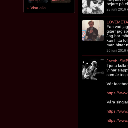
hejare på e
Visa alla
28 juni 2016 k
LOVEMETA
Fan vad jag
gitarr jag s
Jag har mån
kan hitta f
man hittar någ
26 juni 2016 k
Jacob_SM
Tjena kolla
vi har släp
som är insp
Vår faceboo
Våra singlar