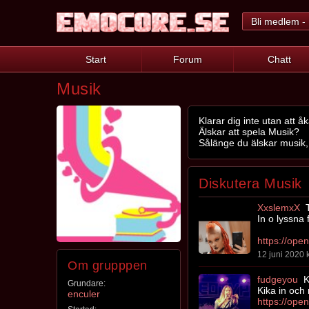
Bli medlem - 
Start
Forum
Chatt
Musik
Klarar dig inte utan att 
Älskar att spela Musik?
Sålänge du älskar musik, 
Diskutera Musik
XxslemxX
T
In o lyssna f
12 juni 2020 k
Om grupppen
fudgeyou
Ki
Grundare:
Kika in och
enculer