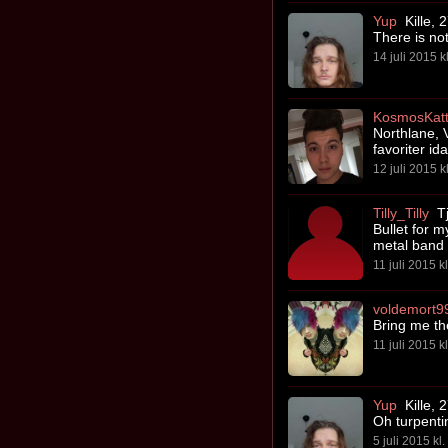
Yup
Kille, 
There is no
14 juli 2015 k
KosmosKat
Northlane, V
favoriter i
12 juli 2015 k
Tilly_Tilly
Tj
Bullet for m
metal band s
11 juli 2015 k
voldemort9
Bring me th
11 juli 2015 k
Yup
Kille, 
Oh turpenti
5 juli 2015 kl