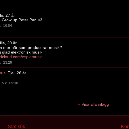
le, 27 år
3 Grow up Peter Pan <3
l. 16:04
lle, 29 år
on mer här som producerar musik?
g glad elektronisk musik ^^
ndcloud.com/espiamusic
l. 23:29
ous
Tjej, 26 år
15 kl. 09:38
Visa alla inlägg
Statistik
Kon