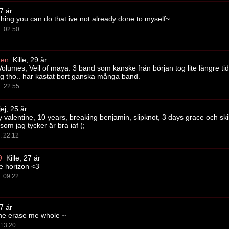
27 år
thing you can do that ive not already done to myself~
l. 02:50
ten
Kille, 29 år
olumes, Veil of maya. 3 band som kanske från början tog lite längre tid 
dag tho.. har kastat bort ganska många band.
l. 22:55
ej, 25 år
y valentine, 10 years, breaking benjamin, slipknot, 3 days grace och skil
om jag tycker är bra iaf (;
l. 22:12
9
Kille, 27 år
e horizon <3
l. 09:22
27 år
ne erase me whole ~
. 13:20