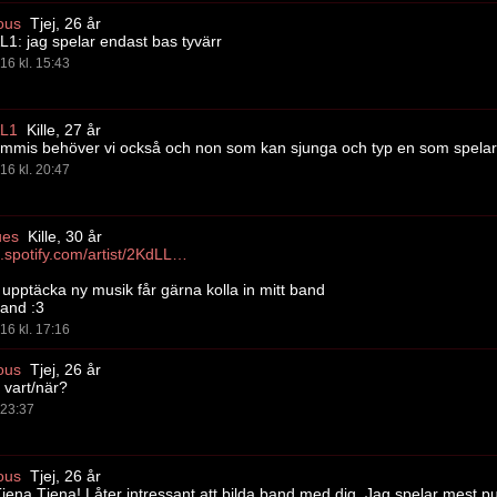
ous
Tjej, 26 år
: jag spelar endast bas tyvärr
16 kl. 15:43
L1
Kille, 27 år
mmis behöver vi också och non som kan sjunga och typ en som spelar gi
16 kl. 20:47
ues
Kille, 30 år
https://open.spotify.com/artist/2KdLLAAYIJAyoE5795kxp6
l upptäcka ny musik får gärna kolla in mitt band
hand :3
16 kl. 17:16
ous
Tjej, 26 år
vart/när?
. 23:37
ous
Tjej, 26 år
jena Tjena! Låter intressant att bilda band med dig. Jag spelar mest p