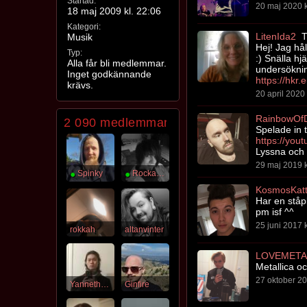
Startad:
20 maj 2020 k
18 maj 2009 kl. 22:06
Kategori:
LitenIda2
T
Musik
Hej! Jag hå
Typ:
:) Snälla hj
Alla får bli medlemmar.
undersöknin
Inget godkännande
krävs.
20 april 2020 
RainbowOf
2 090 medlemmar
Spelade in 
https://yo
Lyssna och 
29 maj 2019 k
●
Spinky
●
Rockarpojken
KosmosKat
Har en ståp
pm isf ^^
25 juni 2017 k
rokkah
altanvinter
LOVEMETA
Metallica o
27 oktober 20
Yannethesaftig
Ginfire