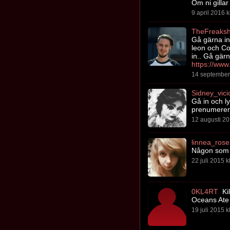
Om ni gillar
9 april 2016 k
TheFreaks
Gå gärna in
leon och Co
in.. Gå gärna
14 september 
Sidney_vici
Gå in och l
prenumerera
12 augusti 20
linnea_rose
Någon som k
22 juli 2015 k
0KL4RT
Kil
Oceans Ate 
19 juli 2015 k