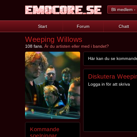
Bli medlem - 
Start
Forum
Chatt
Weeping Willows
108 fans.
Är du artisten eller med i bandet?
Här kan du se kommande s
Diskutera Weepi
Logga in för att skriva
Kommande
spelningar