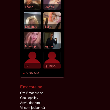
chans
Idaaas
Defiance
Tptre
Muminpappa
kgbcorvette
12
Quincys
Visa alla
Emocore.se
Om Emocore.se
Cookiepolicy
Användaravtal
Vi som jobbar här