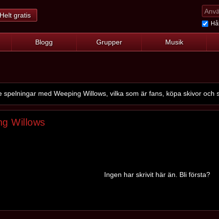
Helt gratis
Hål
Blogg
Grupper
Musik
pelningar med Weeping Willows, vilka som är fans, köpa skivor och s
ng Willows
Ingen har skrivit här än. Bli första?