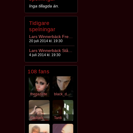
Inga tillagda än.
Tidigare
spelningar
Lars Winnerbäck Fredriksskans
20 juli 2014 kl. 19:30
Lars Winnerbäck Stångebrofältet
4 juli 2014 kl. 19:30
108 fans
thegazette
black_destiny
Badluckbursell
Tanti