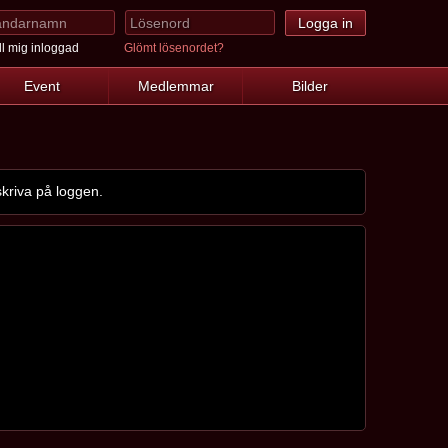
l mig inloggad
Glömt lösenordet?
Event
Medlemmar
Bilder
kriva på loggen.