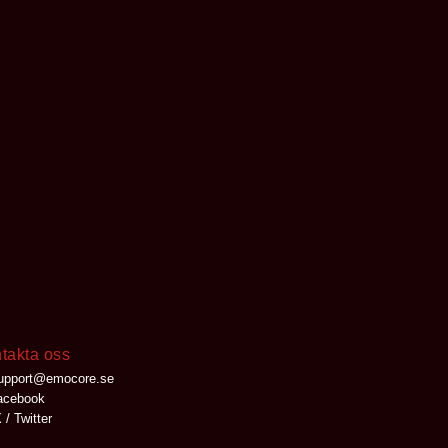
takta oss
upport@emocore.se
cebook
 / Twitter