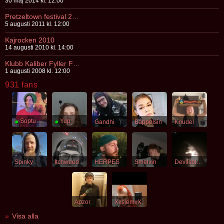
30 maj 2014 kl. 12:00
Pretzeltown festival 2011
5 augusti 2011 kl. 12:00
Kajrocken 2010
14 augusti 2010 kl. 14:00
Klubb Kaliber Fyller Fem
1 augusti 2008 kl. 12:00
931 fans
●
Soptunnekatt
●
Yup
Gandhi
Bappelsin
Knudel
Spinky
Itchweed
HERPES
Smelvin
Devilsblood
Apzor
XxslemxX
Visa alla