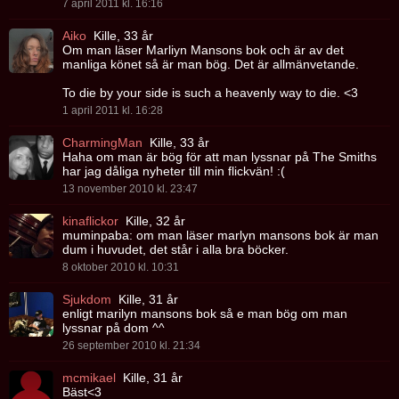
7 april 2011 kl. 16:16
Aiko
Kille, 33 år
Om man läser Marliyn Mansons bok och är av det
manliga könet så är man bög. Det är allmänvetande.
To die by your side is such a heavenly way to die. <3
1 april 2011 kl. 16:28
CharmingMan
Kille, 33 år
Haha om man är bög för att man lyssnar på The Smiths
har jag dåliga nyheter till min flickvän! :(
13 november 2010 kl. 23:47
kinaflickor
Kille, 32 år
muminpaba: om man läser marlyn mansons bok är man
dum i huvudet, det står i alla bra böcker.
8 oktober 2010 kl. 10:31
Sjukdom
Kille, 31 år
enligt marilyn mansons bok så e man bög om man
lyssnar på dom ^^
26 september 2010 kl. 21:34
mcmikael
Kille, 31 år
Bäst<3