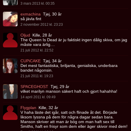
3 mars 2013 kl. 00:35
exmachina
Tjej, 30 år
så jävla fint
2 november 2012 kl. 23:23
Oljud
Kille, 28 år
The Queen Is Dead är ju faktiskt ingen dålig skiva, om jag
måste vara ärlig....
21 juli 2012 kl. 22:52
CUPiCAKE
Tjej, 34 år
Det mest fantastiska, briljanta, genialiska, underbara
bandet någonsin.
21 juli 2011 kl. 19:23
SPACEGHOST
Tjej, 29 år
vilket marilyn manson säkert haft och gjort hahahha!
14 april 2011 kl. 09:49
Flygplan
Kille, 32 år
V haha läste det igår, satt och flinade åt det. Började
liksom lyssna på dem för några dagar sedan bara.
Manson skriver att man är bög om man haft sex till
Smiths, haft en frisyr som dem eller äger skivor med dem!