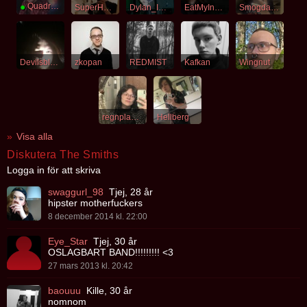
●
Quadrophenia
SuperHans
Dylan_I_Youngblood
EatMyInsides
Smogdanoff
Devilsblood
zkopan
REDMIST
Kafkan
Wingnut
regnplaneten
Hellberg
Visa alla
Diskutera The Smiths
Logga in för att skriva
swaggurl_98
Tjej, 28 år
hipster motherfuckers
8 december 2014 kl. 22:00
Eye_Star
Tjej, 30 år
OSLAGBART BAND!!!!!!!!! <3
27 mars 2013 kl. 20:42
baouuu
Kille, 30 år
nomnom