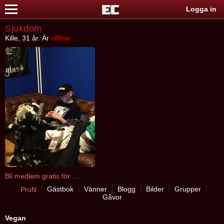
Logga in
Sjukdom
Kille, 31 år. Är
offline
Bli medlem gratis för att kontakta Sjukdom
Gästbok
Vänner
Blogg
Bilder
Grupper
Profil
Gåvor
Vegan