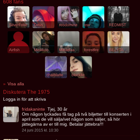
608 fans
SilverFolie
Deus
rebdomine
osv
REDMIST
Airfish
Meikkoo
Mikaelaa
forestfire
BILLYTALENT
chaiblatte
bIockfie
Visa alla
Diskutera The 1975
Logga in för att skriva
fridakaninte
Tjej, 30 år
Om någon lyckades få tag på två biljetter till konserten i
april som de vill sälja/vet någon som säljer, så hör
jättegärna av er till mig. Betalar jättebra!!!
24 juni 2015 kl. 10:30