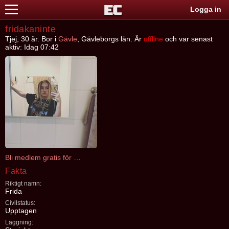
Logga in
fridakaninte
Tjej, 30 år. Bor i
Gävle
, Gävleborgs län. Är
offline
och var senast
aktiv: Idag 07:42
Bli medlem gratis för att kontakta fridakaninte
Fakta
Riktigt namn:
Frida
Civilstatus:
Upptagen
Läggning: