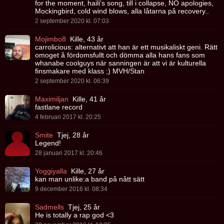
for the moment, haili's song, till i collapse, NO apologies,
Mockingbird, cold wind blows, alla låtarna på recovery..
2 september 2020 kl. 07:03
Mojimbo8
Kille, 43 år
carrolicious: alternativt att han är ett musikaliskt geni. Rätt
omoget å fördomsfullt och dömma alla hans fans som
whanabe coolguys när sanningen är att vi är kulturella
finsmakare med klass ;) MVH/Stan
2 september 2020 kl. 06:39
Maximiljan
Kille, 41 år
fastlane record
4 februari 2017 kl. 20:25
Smite
Tjej, 28 år
Legend!
28 januari 2017 kl. 20:46
Yoggiyalla
Kille, 27 år
kan man unlike:a band på nått sätt
9 december 2016 kl. 08:34
Sadmells
Tjej, 25 år
He is totally a rap god <3