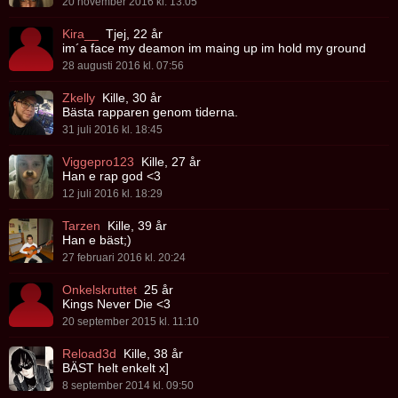
20 november 2016 kl. 13:05
Kira__
Tjej, 22 år
im´a face my deamon im maing up im hold my ground
28 augusti 2016 kl. 07:56
Zkelly
Kille, 30 år
Bästa rapparen genom tiderna.
31 juli 2016 kl. 18:45
Viggepro123
Kille, 27 år
Han e rap god <3
12 juli 2016 kl. 18:29
Tarzen
Kille, 39 år
Han e bäst;)
27 februari 2016 kl. 20:24
Onkelskruttet
25 år
Kings Never Die <3
20 september 2015 kl. 11:10
Reload3d
Kille, 38 år
BÄST helt enkelt x]
8 september 2014 kl. 09:50