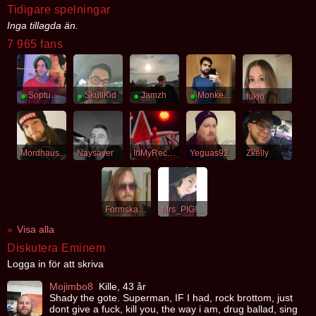
Tidigare spelningar
Inga tillagda än.
7 965 fans
●
Soptunnekatt
●
SkullKid
●
Jamzh
●
MonkeyDLuffy
fukjo
Mordhaus
Naysayer
InMyRecovery
Yeguas92
Zkelly
Formskapelse
Mrs_PIGGY
Visa alla
Diskutera Eminem
Logga in för att skriva
Mojimbo8
Kille, 43 år
Shady the gote. Superman, IF I had, rock brottom, just
dont give a fuck, kill you, the way i am, drug ballad, sing