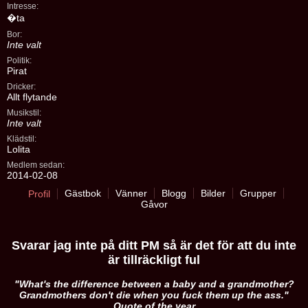
Intresse:
�ta
Bor:
Inte valt
Politik:
Pirat
Dricker:
Allt flytande
Musikstil:
Inte valt
Klädstil:
Lolita
Medlem sedan:
2014-02-08
Gästbok
Vänner
Blogg
Bilder
Grupper
Profil
Gåvor
Svarar jag inte på ditt PM så är det för att du inte
är tillräckligt ful
"What's the difference between a baby and a grandmother?
Grandmothers don't die when you fuck them up the ass."
Quote of the year