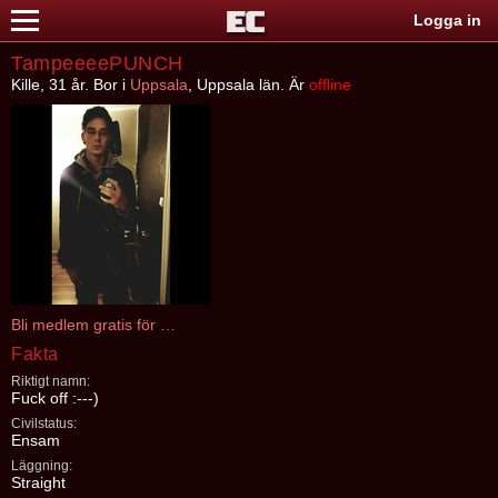
Logga in
TampeeeePUNCH
Kille, 31 år. Bor i
Uppsala
, Uppsala län. Är
offline
Bli medlem gratis för att kontakta TampeeeePUNCH
Fakta
Riktigt namn:
Fuck off :---)
Civilstatus:
Ensam
Läggning:
Straight