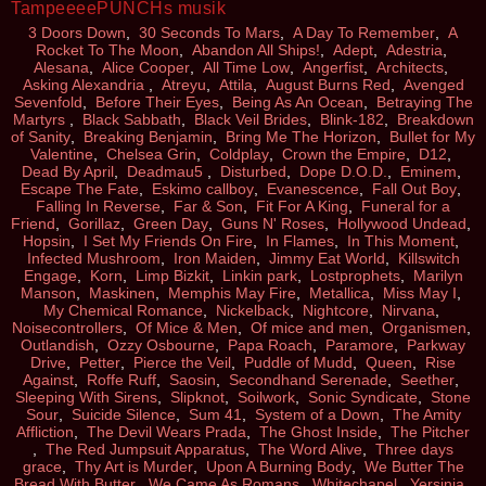
TampeeeePUNCHs musik
3 Doors Down
,
30 Seconds To Mars
,
A Day To Remember
,
A
Rocket To The Moon
,
Abandon All Ships!
,
Adept
,
Adestria
,
Alesana
,
Alice Cooper
,
All Time Low
,
Angerfist
,
Architects
,
Asking Alexandria
,
Atreyu
,
Attila
,
August Burns Red
,
Avenged
Sevenfold
,
Before Their Eyes
,
Being As An Ocean
,
Betraying The
Martyrs
,
Black Sabbath
,
Black Veil Brides
,
Blink-182
,
Breakdown
of Sanity
,
Breaking Benjamin
,
Bring Me The Horizon
,
Bullet for My
Valentine
,
Chelsea Grin
,
Coldplay
,
Crown the Empire
,
D12
,
Dead By April
,
Deadmau5
,
Disturbed
,
Dope D.O.D.
,
Eminem
,
Escape The Fate
,
Eskimo callboy
,
Evanescence
,
Fall Out Boy
,
Falling In Reverse
,
Far & Son
,
Fit For A King
,
Funeral for a
Friend
,
Gorillaz
,
Green Day
,
Guns N' Roses
,
Hollywood Undead
,
Hopsin
,
I Set My Friends On Fire
,
In Flames
,
In This Moment
,
Infected Mushroom
,
Iron Maiden
,
Jimmy Eat World
,
Killswitch
Engage
,
Korn
,
Limp Bizkit
,
Linkin park
,
Lostprophets
,
Marilyn
Manson
,
Maskinen
,
Memphis May Fire
,
Metallica
,
Miss May I
,
My Chemical Romance
,
Nickelback
,
Nightcore
,
Nirvana
,
Noisecontrollers
,
Of Mice & Men
,
Of mice and men
,
Organismen
,
Outlandish
,
Ozzy Osbourne
,
Papa Roach
,
Paramore
,
Parkway
Drive
,
Petter
,
Pierce the Veil
,
Puddle of Mudd
,
Queen
,
Rise
Against
,
Roffe Ruff
,
Saosin
,
Secondhand Serenade
,
Seether
,
Sleeping With Sirens
,
Slipknot
,
Soilwork
,
Sonic Syndicate
,
Stone
Sour
,
Suicide Silence
,
Sum 41
,
System of a Down
,
The Amity
Affliction
,
The Devil Wears Prada
,
The Ghost Inside
,
The Pitcher
,
The Red Jumpsuit Apparatus
,
The Word Alive
,
Three days
grace
,
Thy Art is Murder
,
Upon A Burning Body
,
We Butter The
Bread With Butter
,
We Came As Romans
,
Whitechapel
,
Yersinia
,