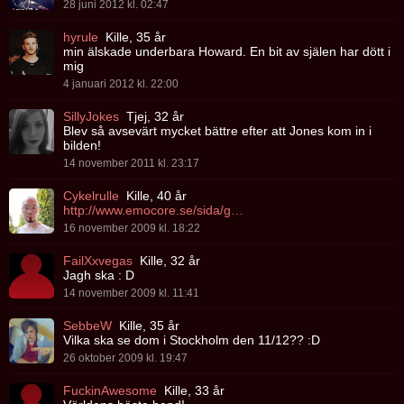
28 juni 2012 kl. 02:47
hyrule
Kille, 35 år
min älskade underbara Howard. En bit av själen har dött i
mig
4 januari 2012 kl. 22:00
SillyJokes
Tjej, 32 år
Blev så avsevärt mycket bättre efter att Jones kom in i
bilden!
14 november 2011 kl. 23:17
Cykelrulle
Kille, 40 år
http://www.emocore.se/sida/grupper/5534
16 november 2009 kl. 18:22
FailXxvegas
Kille, 32 år
Jagh ska : D
14 november 2009 kl. 11:41
SebbeW
Kille, 35 år
Vilka ska se dom i Stockholm den 11/12?? :D
26 oktober 2009 kl. 19:47
FuckinAwesome
Kille, 33 år