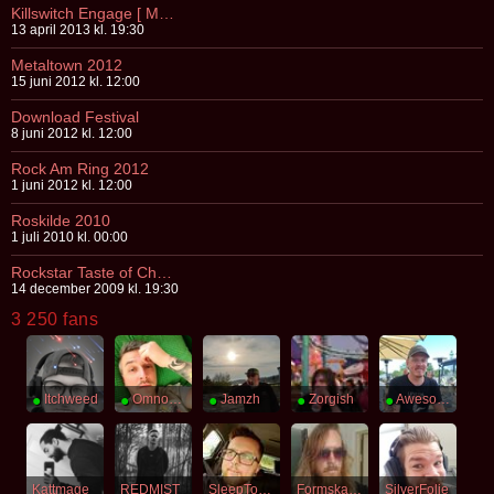
Killswitch Engage [ Malmö ]
13 april 2013 kl. 19:30
Metaltown 2012
15 juni 2012 kl. 12:00
Download Festival
8 juni 2012 kl. 12:00
Rock Am Ring 2012
1 juni 2012 kl. 12:00
Roskilde 2010
1 juli 2010 kl. 00:00
Rockstar Taste of Chaos
14 december 2009 kl. 19:30
3 250 fans
●
Itchweed
●
Omnombrains
●
Jamzh
●
Zorgish
●
Awesomesauce
Kattmage
REDMIST
SleepToken
Formskapelse
SilverFolie