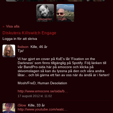
altanvinter
Ginfire
Visa alla
Diskutera Killswitch Engage
Logga in för att skriva
fodson
Kille, 46 år
Tja!
Vi har gjort en cover på KsE's låt 'Fixation on the
Darkness' som finns tillgänglig på Spotify. Följ länken till
vår BandPro-sida här på emocore och klicka på
skivomslagen så kan du lyssna på den och våra andra
låtar... och bli gärna ett fan av oss när du ändå är i farten!
Mosh/FreD, Human Desolation
http://www.emocore.se/sida/band/Human-Desolation_93ff5a27c2
17 augusti 2012 kl. 11:02
iSlow
Kille, 33 år
http://www.youtube.com/watch?v=3mcscvInpZY&feature=plcp