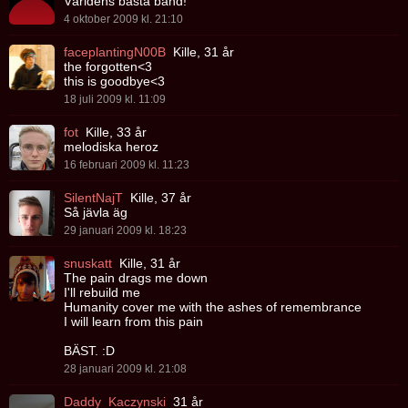
Världens bästa band!
4 oktober 2009 kl. 21:10
faceplantingN00B
Kille, 31 år
the forgotten<3
this is goodbye<3
18 juli 2009 kl. 11:09
fot
Kille, 33 år
melodiska heroz
16 februari 2009 kl. 11:23
SilentNajT
Kille, 37 år
Så jävla äg
29 januari 2009 kl. 18:23
snuskatt
Kille, 31 år
The pain drags me down
I'll rebuild me
Humanity cover me with the ashes of remembrance
I will learn from this pain
BÄST. :D
28 januari 2009 kl. 21:08
Daddy_Kaczynski
31 år