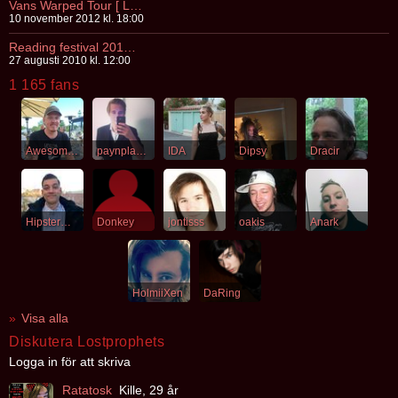
Vans Warped Tour [ LONDON ]
10 november 2012 kl. 18:00
Reading festival 2010, Richfield Avenue
27 augusti 2010 kl. 12:00
1 165 fans
Awesomesauce
paynplayme
IDA
Dipsy
Dracir
HipsterMetalist
Donkey
jontisss
oakis
Anark
HolmiiXen
DaRing
Visa alla
Diskutera Lostprophets
Logga in för att skriva
Ratatosk
Kille, 29 år