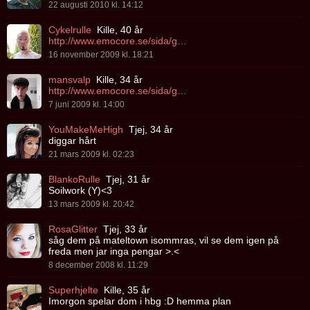
22 augusti 2010 kl. 14:12
Cykelrulle
Kille, 40 år
http://www.emocore.se/sida/grupper/5532
16 november 2009 kl. 18:21
mansvalp
Kille, 34 år
http://www.emocore.se/sida/grupper/887
7 juni 2009 kl. 14:00
YouMakeMeHigh
Tjej, 34 år
diggar hårt
21 mars 2009 kl. 02:23
BlankoRulle
Tjej, 31 år
Soilwork (Y)<3
13 mars 2009 kl. 20:42
RosaGlitter
Tjej, 33 år
såg dem på mateltown isommras, vil se dem igen på
freda men jar inga pengar >.<
8 december 2008 kl. 11:29
Superhjelte
Kille, 35 år
Imorgon spelar dom i hbg :D hemma plan