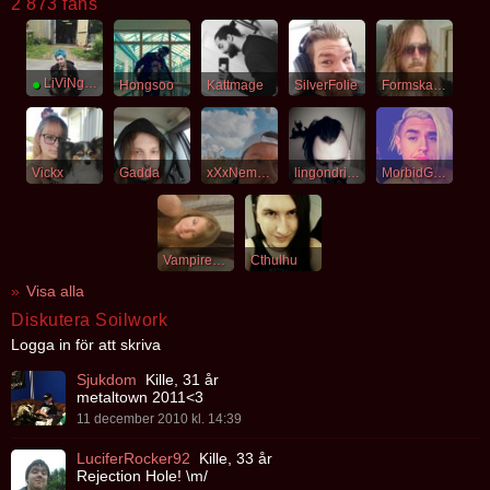
2 873 fans
●
LiViNgDeAdSoUl92
Hongsoo
Kattmage
SilverFolie
Formskapelse
Vickx
Gadda
xXxNemesisxXx
lingondrikka
MorbidGame
VampireSaint
Cthulhu
Visa alla
Diskutera Soilwork
Logga in för att skriva
Sjukdom
Kille, 31 år
metaltown 2011<3
11 december 2010 kl. 14:39
LuciferRocker92
Kille, 33 år
Rejection Hole! \m/