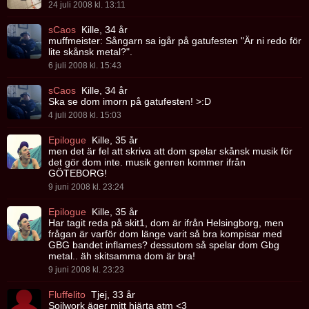
24 juli 2008 kl. 13:11
sCaos
Kille, 34 år
muffmeister: Sångarn sa igår på gatufesten "Är ni redo för
lite skånsk metal?".
6 juli 2008 kl. 15:43
sCaos
Kille, 34 år
Ska se dom imorn på gatufesten! >:D
4 juli 2008 kl. 15:03
Epilogue
Kille, 35 år
men det är fel att skriva att dom spelar skånsk musik för
det gör dom inte. musik genren kommer ifrån
GÖTEBORG!
9 juni 2008 kl. 23:24
Epilogue
Kille, 35 år
Har tagit reda på skit1, dom är ifrån Helsingborg, men
frågan är varför dom länge varit så bra kompisar med
GBG bandet inflames? dessutom så spelar dom Gbg
metal.. äh skitsamma dom är bra!
9 juni 2008 kl. 23:23
Fluffelito
Tjej, 33 år
Soilwork äger mitt hjärta atm <3