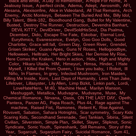
black and white
,
A Day To Remember
,
A Hope For Home
,
A
Jealousy Issue
,
A perfect circle
,
Adema
,
Adept
,
Aerosmith
,
AFI
,
Alesana
,
Alexisonfire
,
Alice in Videoland
,
All That Remains
,
Arch
Enemy
,
Arctic Monkeys
,
Between The Buried And Me
,
Billy Idol
,
Billy Talent
,
Blink-182
,
Bloodhound Gang
,
Bullet for My Valentine
,
Busted
,
Destroy The Runner
,
Destruction
,
Devendra Banhart
,
DEViL KiTTY
,
DevilDriver
,
DevilSoldHisSoul
,
Dia Psalma
,
Dicember
,
Dido
,
Escape The Fate
,
Eskobar
,
Eternal Lord
,
Eurythmics
,
Evanescence
,
Evelyn
,
Goo Goo Dolls
,
Good
Charlotte
,
Grace.will.fall
,
Green Day
,
Green River
,
Grendel
,
Grisen Skriker
,
Guano Apes
,
Guns N' Roses
,
Hellogoodbye
,
Helloween
,
Helltrain
,
Her Bright Skies
,
Her Demise My Rise
,
Here Comes the Kraken
,
Hero in action
,
Hide
,
High and Mighty
Color
,
Hikaru Utada
,
HIM
,
Himeyuri
,
Himsa
,
Hinder
,
I Hate
Myself
,
I Killed the Prom Queen
,
I love you baby
,
I Robot
,
Ill
Niño
,
In Flames
,
In grey
,
Infected Mushroom
,
Iron Maiden
,
Killing Me Inside
,
Korn
,
Last Days of Humanity
,
Less Than Jake
,
Lifelover
,
Lillasyster
,
Lily Allen
,
Limp Bizkit
,
Linkin park
,
Lordi
,
LoveHateHero
,
M:40
,
Machine Head
,
Marilyn Manson
,
Meshuggah
,
Metallica
,
Mudvagne
,
Mudvayne
,
Muse
,
My
Chemical Romance
,
Nirvana
,
Oasis
,
ON THE LAST DAY
,
Opeth
,
Pantera
,
Panzer AG
,
Papa Roach
,
Plus 44
,
Rage against The
machine
,
Raised Fist
,
Ramones
,
Relient K
,
Rise Against
,
Rövsvett
,
Sabaton
,
Sahara Hotnights
,
Scar symmetry
,
Scary Kids
Scaring Kids
,
Secondhand Serenade
,
Serj Tankian
,
Sibiria
,
Silent
Civilian
,
Silverstein
,
Simple Plan
,
Skillet
,
Slayer
,
Slipknot
,
Sonic
Syndicate
,
Sonic Youth
,
Spineshank
,
Still Remains
,
Story of the
Year
,
Sugarcult
,
Sugarplum Fairy
,
Suicidal Romance
,
Sum 41
,