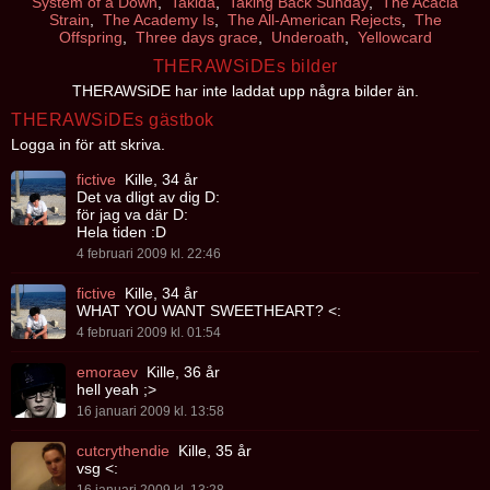
System of a Down
,
Takida
,
Taking Back Sunday
,
The Acacia
Strain
,
The Academy Is
,
The All-American Rejects
,
The
Offspring
,
Three days grace
,
Underoath
,
Yellowcard
THERAWSiDEs bilder
THERAWSiDE har inte laddat upp några bilder än.
THERAWSiDEs gästbok
Logga in för att skriva.
fictive
Kille, 34 år
Det va dligt av dig D:
för jag va där D:
Hela tiden :D
4 februari 2009 kl. 22:46
fictive
Kille, 34 år
WHAT YOU WANT SWEETHEART? <:
4 februari 2009 kl. 01:54
emoraev
Kille, 36 år
hell yeah ;>
16 januari 2009 kl. 13:58
cutcrythendie
Kille, 35 år
vsg <: