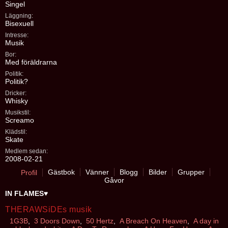
Singel
Läggning:
Bisexuell
Intresse:
Musik
Bor:
Med föräldrarna
Politik:
Politik?
Dricker:
Whisky
Musikstil:
Screamo
Klädstil:
Skate
Medlem sedan:
2008-02-21
Gästbok
Vänner
Blogg
Bilder
Grupper
Profil
Gåvor
IN FLAMES♥
THERAWSiDEs musik
1G3B
,
3 Doors Down
,
50 Hertz
,
A Breach On Heaven
,
A day in