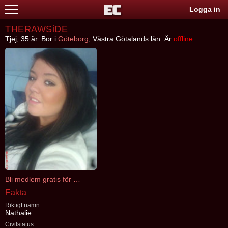
Logga in
THERAWSiDE
Tjej, 35 år. Bor i
Göteborg
, Västra Götalands län. Är
offline
Bli medlem gratis för att kontakta THERAWSiDE
Fakta
Riktigt namn:
Nathalie
Civilstatus: