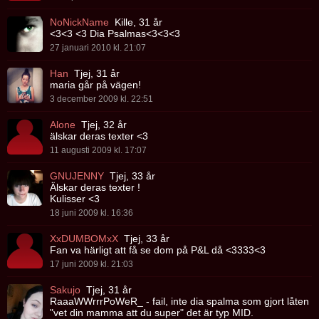
NoNickName
Kille, 31 år
<3<3 <3 Dia Psalmas<3<3<3
27 januari 2010 kl. 21:07
Han
Tjej, 31 år
maria går på vägen!
3 december 2009 kl. 22:51
Alone
Tjej, 32 år
älskar deras texter <3
11 augusti 2009 kl. 17:07
GNUJENNY
Tjej, 33 år
Älskar deras texter !
Kulisser <3
18 juni 2009 kl. 16:36
XxDUMBOMxX
Tjej, 33 år
Fan va härligt att få se dom på P&L då <3333<3
17 juni 2009 kl. 21:03
Sakujo
Tjej, 31 år
RaaaWWrrrPoWeR_ - fail, inte dia spalma som gjort låten
"vet din mamma att du super" det är typ MID.