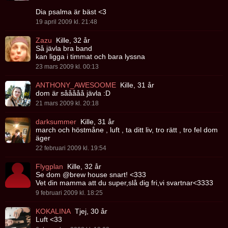
Dia psalma är bäst <3
19 april 2009 kl. 21:48
Zazu
Kille, 32 år
Så jävla bra band
kan ligga i timmat och bara lyssna
23 mars 2009 kl. 00:13
ANTHONY_AWESOOME
Kille, 31 år
dom är sååååå jävla :D
21 mars 2009 kl. 20:18
darksummer
Kille, 31 år
march och höstmåne , luft , ta ditt liv, tro rätt , tro fel dom
äger
22 februari 2009 kl. 19:54
Flygplan
Kille, 32 år
Se dom @brew house snart! <333
Vet din mamma att du super,slå dig fri,vi svartnar<3333
9 februari 2009 kl. 18:25
KOKALINA
Tjej, 30 år
Luft <33