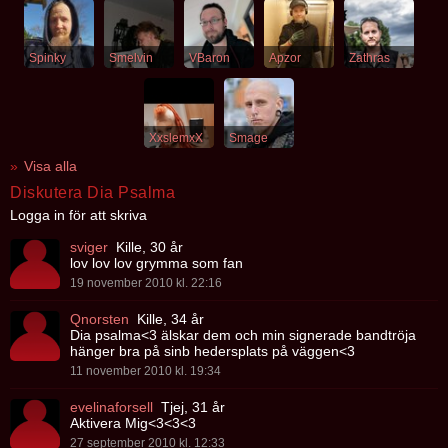
Spinky
Smelvin
VBaron
Apzor
Zathras
XxslemxX
Smage
Visa alla
Diskutera Dia Psalma
Logga in för att skriva
sviger
Kille, 30 år
lov lov lov grymma som fan
19 november 2010 kl. 22:16
Qnorsten
Kille, 34 år
Dia psalma<3 älskar dem och min signerade bandtröja
hänger bra på sinb hedersplats på väggen<3
11 november 2010 kl. 19:34
evelinaforsell
Tjej, 31 år
Aktivera Mig<3<3<3
27 september 2010 kl. 12:33