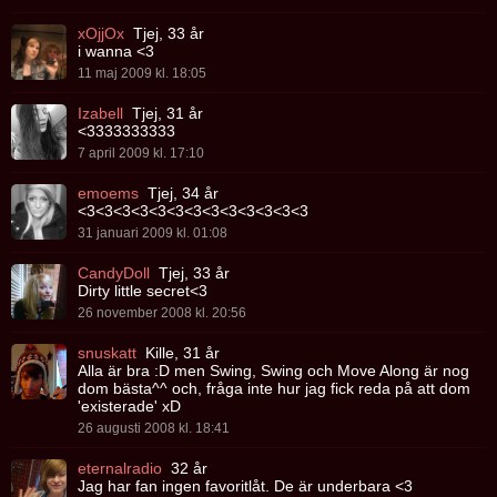
xOjjOx
Tjej, 33 år
i wanna <3
11 maj 2009 kl. 18:05
Izabell
Tjej, 31 år
<3333333333
7 april 2009 kl. 17:10
emoems
Tjej, 34 år
<3<3<3<3<3<3<3<3<3<3<3<3<3
31 januari 2009 kl. 01:08
CandyDoll
Tjej, 33 år
Dirty little secret<3
26 november 2008 kl. 20:56
snuskatt
Kille, 31 år
Alla är bra :D men Swing, Swing och Move Along är nog
dom bästa^^ och, fråga inte hur jag fick reda på att dom
'existerade' xD
26 augusti 2008 kl. 18:41
eternalradio
32 år
Jag har fan ingen favoritlåt. De är underbara <3