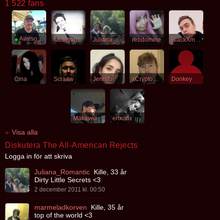
1 522 fans
●
Awesomesauce
rabbitjohanssonn
Juliana_Romantic
rebdomine
BlackXmas
Cina
Scraaw
Jennifur
xCryptonitE
Donkey
Makaveli
erixonx
Visa alla
Diskutera The All-American Rejects
Logga in för att skriva
Juliana_Romantic
Kille, 33 år
Dirty Little Secrets <3
2 december 2011 kl. 00:50
marmeladkorven
Kille, 35 år
top of the world <3