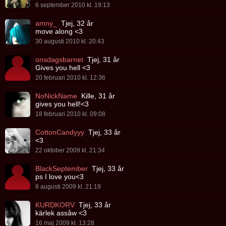
6 september 2010 kl. 19:13
amny_
Tjej, 32 år
move along <3
30 augusti 2010 kl. 20:43
onsdagsbarnet
Tjej, 31 år
Gives you hell <3
20 februari 2010 kl. 12:36
NoNickName
Kille, 31 år
gives you hell!<3
18 februari 2010 kl. 09:08
CottonCandyyy
Tjej, 33 år
<3
22 oktober 2009 kl. 21:34
BlackSeptember
Tjej, 33 år
ps I love you<3
8 augusti 2009 kl. 21:19
KURDKORV
Tjej, 33 år
kärlek assåw <3
16 maj 2009 kl. 13:28