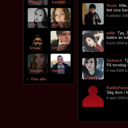
PetiteObama
Kaksmeten
Rodiz
Kille
fett nice ba
6 oktober 200
yiNli
Ahnajs
wiille
Tjej, 
bättre än bä
9 juni 2009 kl
Scraaw
DISMAY
Sicksack
Tj
På torsdag 
5 maj 2009 kl
TheDarkLove
HipsterMetalist
Visa alla
EatMyPant
Såg dom i fö
6 april 2009 k