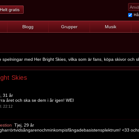
Helt gratis
Hål
Blogg
Grupper
Musik
pelningar med Her Bright Skies, vilka som är fans, köpa skivor och sk
ight Skies
, 31 år
ra året och ska se dem i år igen! WEI
l. 22:12
estion
Tjej, 29 år
jagharrörtvidsångarenochminkompisfångadebasistensplektrum! <33 oc