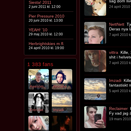
såg dom liv
Siesta! 2011
24 april 2010 
2 juni 2011 kl. 12:00
Pier Pressure 2010
20 juni 2010 kl. 13:00
NettNett
Tje
Deras nya lå
YEAH! '10
29 maj 2010 kl. 12:00
7 april 2010 k
Herbrightskies m.fl.
24 april 2010 kl. 19:00
vittra
Kille,
shit i helve
7 april 2010 k
1 383 fans
Imzadi
Kill
fantastiskt 
Awesomesauce
Brocahontaz
5 april 2010 k
Reclaimer
K
ErenJaeger
Imzadi
Fy vad jag 
19 mars 2010 