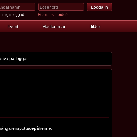
l mig inloggad
Glömt lösenordet?
Event
Medlemmar
Bilder
riva på loggen.
hsångarenspottadepåhenne..