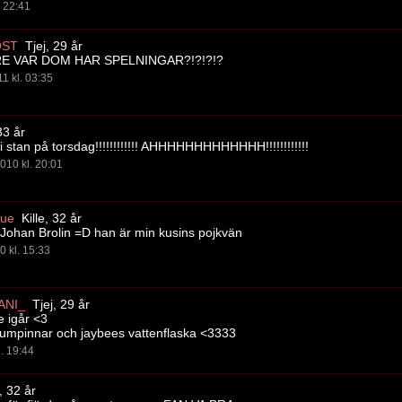
. 22:41
OST
Tjej, 29 år
E VAR DOM HAR SPELNINGAR?!?!?!?
11 kl. 03:35
33 år
i stan på torsdag!!!!!!!!!!!! AHHHHHHHHHHHHH!!!!!!!!!!!!
010 kl. 20:01
rue
Kille, 32 år
Johan Brolin =D han är min kusins pojkvän
0 kl. 15:33
NI_
Tjej, 29 år
e igår <3
trumpinnar och jaybees vattenflaska <3333
l. 19:44
, 32 år