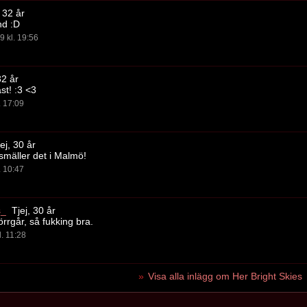
, 32 år
nd :D
9 kl. 19:56
32 år
st! :3 <3
. 17:09
ej, 30 år
smäller det i Malmö!
. 10:47
s_
Tjej, 30 år
rrgår, så fukking bra.
l. 11:28
Visa alla inlägg om Her Bright Skies