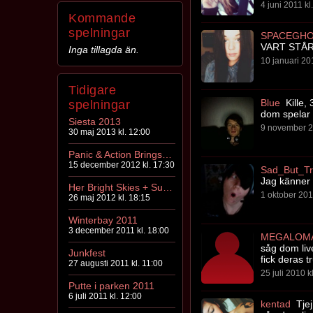
4 juni 2011 kl
Kommande
spelningar
SPACEGH
VART STÅR
Inga tillagda än.
10 januari 20
Tidigare
Blue
Kille, 
spelningar
dom spelar 
Siesta 2013
9 november 2
30 maj 2013 kl. 12:00
Panic & Action Brings The Noise!
15 december 2012 kl. 17:30
Sad_But_T
Jag känner 
Her Bright Skies + Support
1 oktober 201
26 maj 2012 kl. 18:15
Winterbay 2011
3 december 2011 kl. 18:00
MEGALOMA
såg dom liv
Junkfest
fick deras 
27 augusti 2011 kl. 11:00
25 juli 2010 k
Putte i parken 2011
6 juli 2011 kl. 12:00
kentad
Tjej