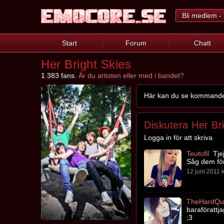
Bli medlem - 
Start
Forum
Chatt
Her Bright Skies
1 383 fans.
Är du artisten eller med i bandet?
Här kan du se kommande s
Diskutera Her Br
Logga in för att skriva
Teutofil
Tjej
Såg dem för
12 juni 2011 k
TheHardQu
baraföratt
;3