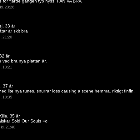
e för fjärde gången typ nyss. FAN VA BRA
kl. 23:26
j, 33 år
tar är skit bra
l. 21:20
 32 år
te vad bra nya plattan är.
l. 13:21
e, 37 år
med lite nya tunes. snurrar loss causing a scene hemma. riktigt finfin.
l. 18:35
ille, 35 år
älskar Sold Our Souls =o
kl. 21:40