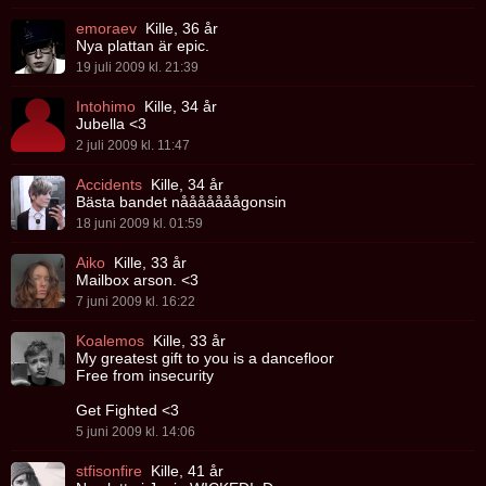
emoraev
Kille, 36 år
Nya plattan är epic.
19 juli 2009 kl. 21:39
Intohimo
Kille, 34 år
Jubella <3
2 juli 2009 kl. 11:47
Accidents
Kille, 34 år
Bästa bandet nååååååågonsin
18 juni 2009 kl. 01:59
Aiko
Kille, 33 år
Mailbox arson. <3
7 juni 2009 kl. 16:22
Koalemos
Kille, 33 år
My greatest gift to you is a dancefloor
Free from insecurity
Get Fighted <3
5 juni 2009 kl. 14:06
stfisonfire
Kille, 41 år