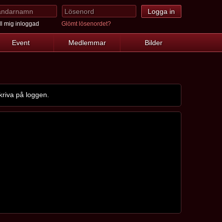
l mig inloggad
Glömt lösenordet?
Event
Medlemmar
Bilder
kriva på loggen.