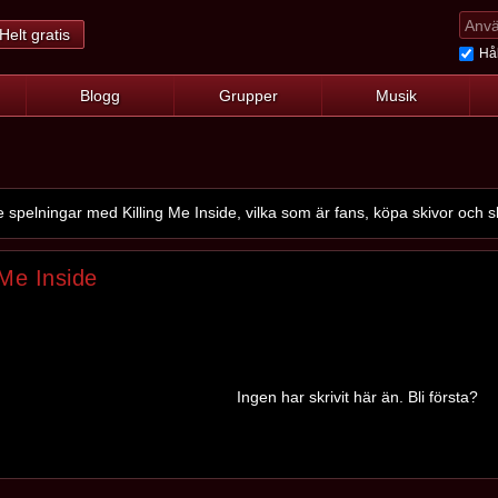
Helt gratis
Hål
Blogg
Grupper
Musik
pelningar med Killing Me Inside, vilka som är fans, köpa skivor och s
 Me Inside
Ingen har skrivit här än. Bli första?