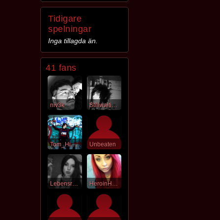
Tidigare
spelningar
Inga tillagda än.
41 fans
niv3k
Stillwaiting4
Tom_Himself
Unbeaten
Lebensraum
HeroinHero