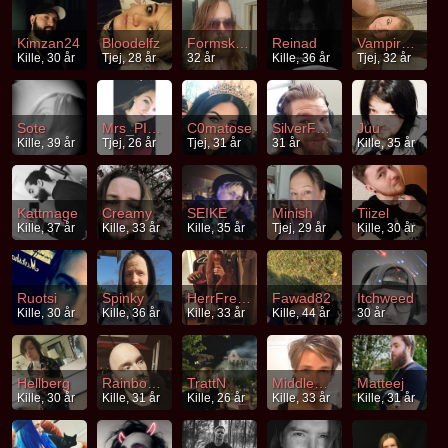
Kimzan24
Bloodelfz
Formskapelse
Reinad
VampireSaint
Kille, 30 år
Tjej, 28 år
32 år
Kille, 36 år
Tjej, 32 år
Sote
Mrs_PIGGY
C0matose
SilverFolie
Juu
Kille, 39 år
Tjej, 26 år
Tjej, 31 år
31 år
Kille, 35 år
Kattmage
Creamy
SEIKE
Minish
Tiizel
Kille, 37 år
Kille, 33 år
Kille, 35 år
Tjej, 29 år
Kille, 30 år
Ruotsi
Spinky
HerrFredrik
Fawad82
Itchweed
Kille, 30 år
Kille, 36 år
Kille, 33 år
Kille, 44 år
30 år
Hellberg
RainbowOfDoom
TrattN
Middleway
Matteej
Kille, 30 år
Kille, 31 år
Kille, 26 år
Kille, 33 år
Kille, 31 år