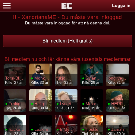
Logga in
!! - XandrianaME - Du måste vara inloggad
Du måste vara inloggad för att nå denna del.
Bli medlem (Helt gratis)
Bli medlem nu och lär känna våra tusentals medlemmar
TorskBlocket
●
MonkeyDLuffy
fukjo
●
Dylan_I_Youngblood
longliverocknrolla
Kille, 27 år
Kille, 33 år
Tjej, 32 år
Kille, 29 år
Kille, 31 år
●
Trakigheters
●
Hellgate666
●
LycorisLani
●
Maxx
●
HERPES
Tjej, 26 år
Kille, 39 år
Kille, 31 år
Kille, 35 år
Kille, 31 år
●
hackerman
●
Leakim
●
InMyRecovery
●
Hostile
●
Jamzh
Kille, 28 år
Kille, 34 år
Kille, 29 år
Tjej, 34 år
Kille, 30 år