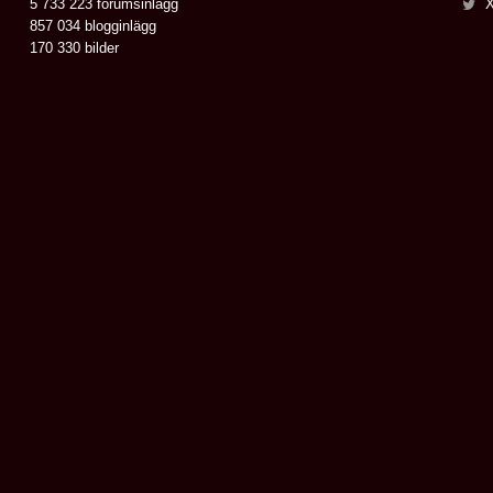
5 733 223 forumsinlägg
X
857 034 blogginlägg
170 330 bilder