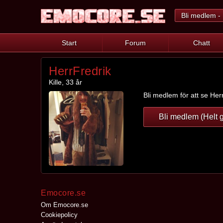
Bli medlem - 
Start
Forum
Chatt
HerrFredrik
Kille, 33 år
Bli medlem för att se Herr
Bli medlem (Helt g
Emocore.se
Om Emocore.se
Cookiepolicy