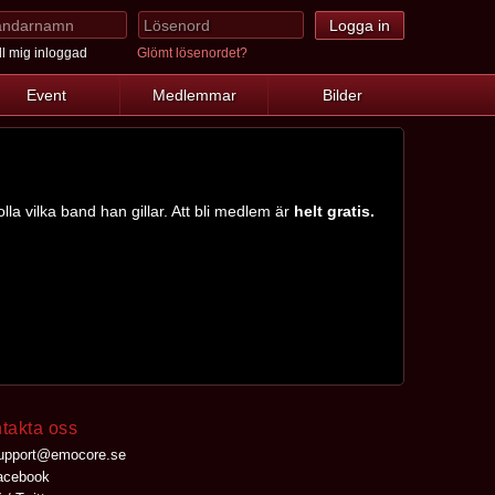
l mig inloggad
Glömt lösenordet?
Event
Medlemmar
Bilder
lla vilka band han gillar. Att bli medlem är
helt gratis.
takta oss
upport@emocore.se
cebook