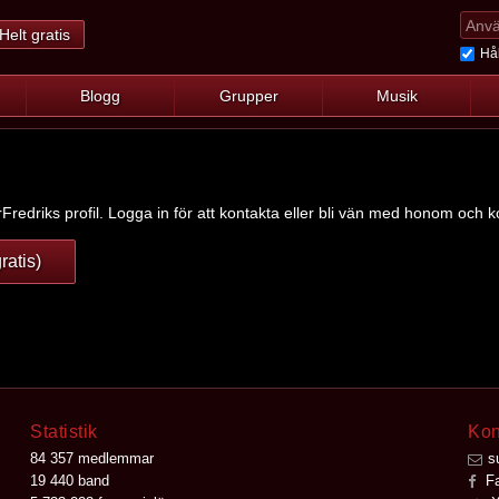
Helt gratis
Hål
Blogg
Grupper
Musik
Fredriks profil. Logga in för att kontakta eller bli vän med honom och ko
ratis)
Statistik
Kon
84 357 medlemmar
s
19 440 band
Fa