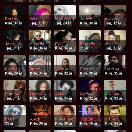
Bereavement
Wubiiis
Maensklig
Jamzh
nxxxlo
Kille, 34 år
Tjej, 31 år
Tjej, 29 år
Kille, 30 år
Tjej, 32 år
Janie
90hoffa
Evil1
Kinesffs
chivi
Tjej, 34 år
Kille, 36 år
Kille, 34 år
35 år
Tjej, 31 år
Gadda
spatz
Yannethesaftig
Emergence
Halfshagged
Kille, 29 år
Kille, 34 år
Kille, 32 år
Kille, 30 år
Kille, 35 år
Pummel_Chan
Hattm4n
Azeox
Doffe
●
Whitenoise92
Tjej, 34 år
Kille, 34 år
Kille, 34 år
Kille, 32 år
Kille, 33 år
CUrT
Alexh
Medelpad
Soptunnekatt
dr0lle
33 år
Kille, 36 år
Kille, 36 år
Kille, 46 år
Kille, 34 år