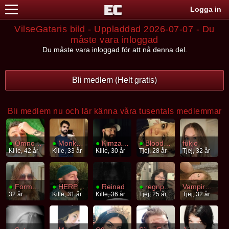
Logga in
VilseGataris bild - Uppladdad 2026-07-07 - Du
måste vara inloggad
Du måste vara inloggad för att nå denna del.
Bli medlem (Helt gratis)
Bli medlem nu och lär känna våra tusentals medlemmar
●
Omnombrains
●
MonkeyDLuffy
●
Kimzan24
●
Bloodelfz
fukjo
Kille, 42 år
Kille, 33 år
Kille, 30 år
Tjej, 28 år
Tjej, 32 år
●
Formskapelse
●
HERPES
●
Reinad
●
regnplaneten
VampireSaint
32 år
Kille, 31 år
Kille, 36 år
Tjej, 25 år
Tjej, 32 år