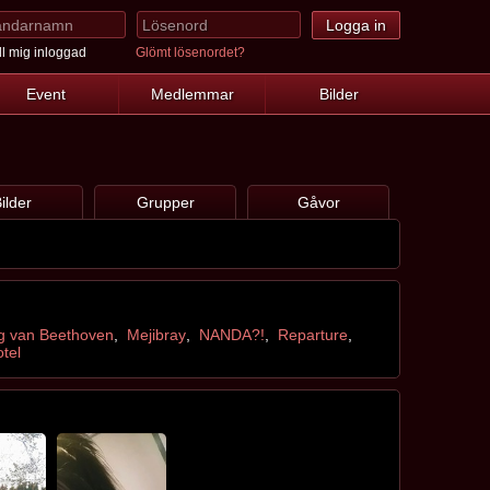
l mig inloggad
Glömt lösenordet?
Event
Medlemmar
Bilder
ilder
Grupper
Gåvor
g van Beethoven
,
Mejibray
,
NANDA?!
,
Reparture
,
tel