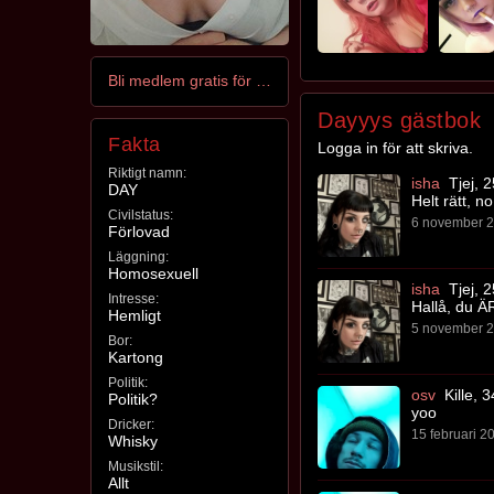
Bli medlem gratis för att kontakta Dayyy
Dayyys gästbok
Fakta
Logga in för att skriva.
Riktigt namn:
isha
Tjej, 2
DAY
Helt rätt, n
Civilstatus:
6 november 2
Förlovad
Läggning:
Homosexuell
isha
Tjej, 2
Intresse:
Hallå, du Ä
Hemligt
5 november 2
Bor:
Kartong
Politik:
osv
Kille, 3
Politik?
yoo
Dricker:
15 februari 20
Whisky
Musikstil:
Allt