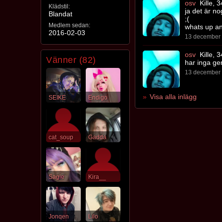
osv
Kille, 3
Klädstil:
ja det är no
Blandat
;(
Medlem sedan:
whats up a
2016-02-03
13 december 
osv
Kille, 3
Vänner (82)
har inga ge
13 december 
Visa alla inlägg
SEIKE
Endigo
cat_soup
Gadda
Sagie
Kira__
Jonqen
Lilo