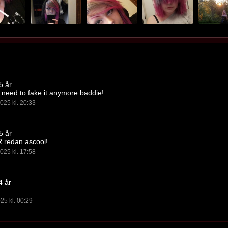
5 år
o need to fake it anymore baddie!
025 kl. 20:33
5 år
R redan ascool!
025 kl. 17:58
4 år
25 kl. 00:29