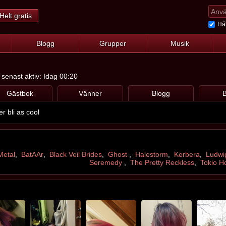
Helt gratis
Hål
Blogg
Grupper
Musik
senast aktiv: Idag 00:20
Gästbok
Vänner
Blogg
B
r bli as cool
etal
,
BatAAr
,
Black Veil Brides
,
Ghost
,
Halestorm
,
Kerbera
,
Ludwi
Seremedy
,
The Pretty Reckless
,
Tokio Ho