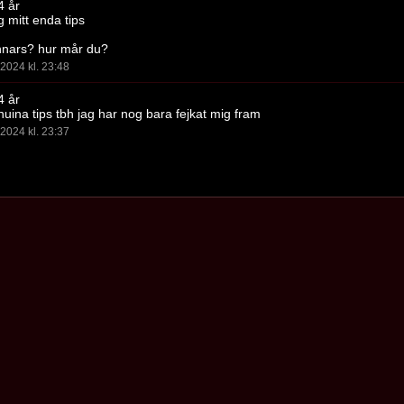
4 år
g mitt enda tips
nnars? hur mår du?
2024 kl. 23:48
4 år
nuina tips tbh jag har nog bara fejkat mig fram
2024 kl. 23:37