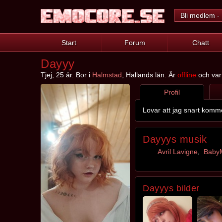
Bli medlem - 
Start
Forum
Chatt
Dayyy
Tjej, 25 år. Bor i
Halmstad
, Hallands län. Är
offline
och var 
Profil
Lovar att jag snart komme
Dayyys musik
Avril Lavigne
,
BabyM
Dayyys bilder