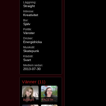
Läggning:
Straight
Intresse:
Kreativitet
Bor:
Själv
Politik:
Vänster
Dricker:
Energidricka
Musikstil:
Skatepunk
Klädstil:
Svart
Medlem sedan:
2013-07-30
Vänner (11)
ByS8ght
FACETHEMUSIC