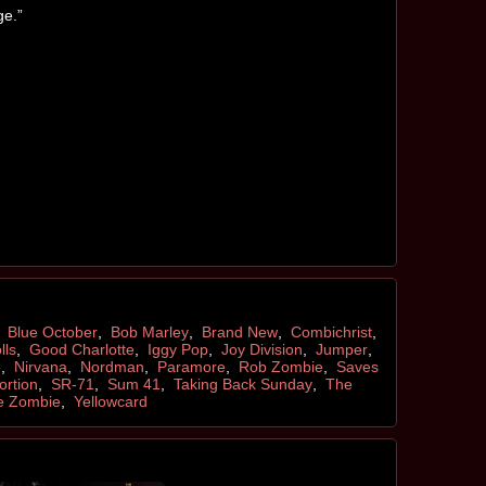
ge.”
,
Blue October
,
Bob Marley
,
Brand New
,
Combichrist
,
lls
,
Good Charlotte
,
Iggy Pop
,
Joy Division
,
Jumper
,
e
,
Nirvana
,
Nordman
,
Paramore
,
Rob Zombie
,
Saves
ortion
,
SR-71
,
Sum 41
,
Taking Back Sunday
,
The
e Zombie
,
Yellowcard