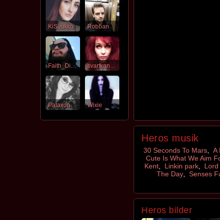
KiSuukko
RobbanMurray
Faith_Disease
svartkanintuss
Pataxon
Wixie
Heros musik
30 Seconds To Mars
,
A
Cute Is What We Aim F
Kent
,
Linkin park
,
Lord
The Day
,
Senses Fa
Heros bilder