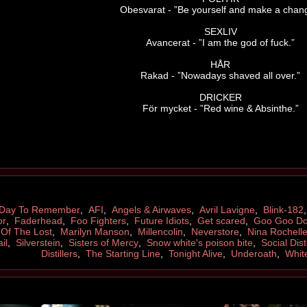
Obesvarat - ”Be yourself and make a chan
SEXLIV
Avancerat - ”I am the god of fuck.”
HÅR
Rakad - ”Nowadays shaved all over.”
DRICKER
För mycket - ”Red wine & Absinthe.”
 Day To Remember
,
AFI
,
Angels & Airwaves
,
Avril Lavigne
,
Blink-182
or
,
Faderhead
,
Foo Fighters
,
Future Idiots
,
Get scared
,
Goo Goo Do
 Of The Lost
,
Marilyn Manson
,
Millencolin
,
Neverstore
,
Nina Rochell
il
,
Silverstein
,
Sisters of Mercy
,
Snow white's poison bite
,
Social Dist
Distillers
,
The Starting Line
,
Tonight Alive
,
Underoath
,
Whit