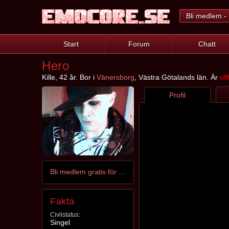
Bli medlem - 
Start
Forum
Chatt
Hero
Kille, 42 år. Bor i
Vänersborg
, Västra Götalands län. Är
off
Profil
Bli medlem gratis för att kontakta Hero
Fakta
Civilstatus:
Singel