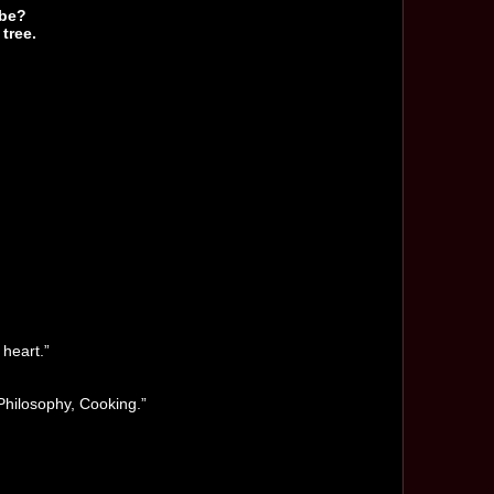
 be?
tree.
 heart.”
 Philosophy, Cooking.”