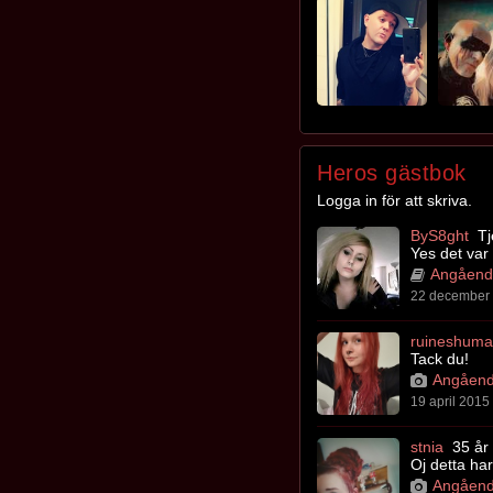
Heros gästbok
Logga in för att skriva.
ByS8ght
Tj
Yes det var 
Angående
22 december 
ruineshuma
Tack du!
Angåend
19 april 2015 
stnia
35 år
Oj detta har
Angåend