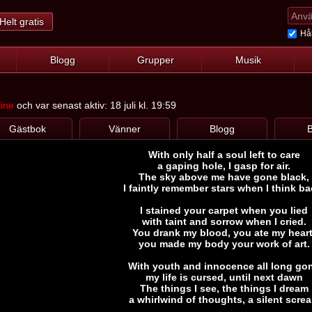
Helt gratis
Hål
Blogg
Grupper
Musik
line
och var senast aktiv: 18 juli kl. 19:59
Gästbok
Vänner
Blogg
B
With only half a soul left to care
a gaping hole, I gasp for air.
The sky above me have gone black,
I faintly remember stars when I think ba
I stained your carpet when you lied
with taint and sorrow when I cried.
You drank my blood, you ate my heart
you made my body your work of art.
With youth and innocence all long go
my life is cursed, until next dawn
The things I see, the things I dream
a whirlwind of thoughts, a silent scre