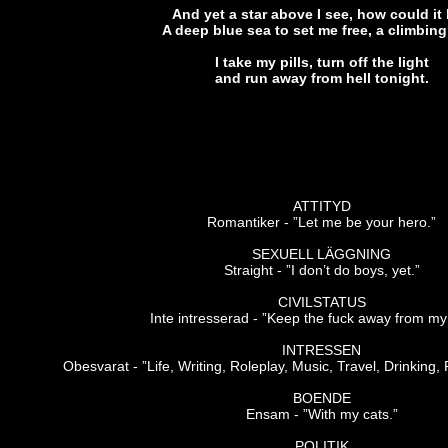
And yet a star above I see, how could it
A deep blue sea to set me free, a climbing 
I take my pills, turn off the light
and run away from hell tonight.
ATTITYD
Romantiker - ”Let me be your hero.”
SEXUELL LÄGGNING
Straight - ”I don’t do boys, yet.”
CIVILSTATUS
Inte intresserad - ”Keep the fuck away from my
INTRESSEN
Obesvarat - ”Life, Writing, Roleplay, Music, Travel, Drinking,
BOENDE
Ensam - ”With my cats.”
POLITIK