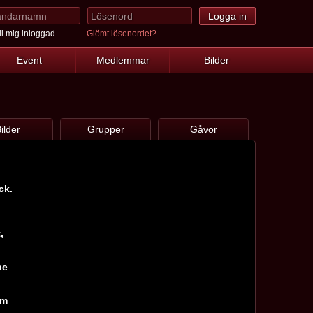
l mig inloggad
Glömt lösenordet?
Event
Medlemmar
Bilder
ilder
Grupper
Gåvor
ck.
,
ne
am