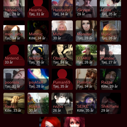
hannacronwik
Heartlesseye
Husdjuret
iSkywalker
Lunar_Eclipse
Tjej, 28 år
Tjej, 31 år
Tjej, 34 år
29 år
Tjej, 35 år
men_jaha
Mimmic
Mizu
Monster
Music_Girl
Tjej, 34 år
Kille, 34 år
30 år
Tjej, 28 år
Tjej, 26 år
Nintendoparty
Nocturne_
ObsceneSilence
OTAKU
Pandachan
33 år
Tjej, 35 år
Tjej, 34 år
Tjej, 26 år
Tjej, 27 år
poonslayer
psykfalll
Puman69
Pummel_Chan
Razze
Tjej, 31 år
Tjej, 28 år
Tjej, 35 år
Tjej, 34 år
Kille, 29 år
Reira
Royko
rvizxv
SEIKE
ShikiYami
Kille, 33 år
30 år
26 år
Kille, 35 år
29 år