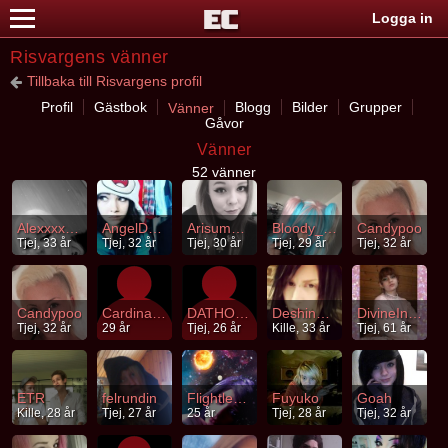
Logga in
Risvargens vänner
Tillbaka till Risvargens profil
Profil
Gästbok
Blogg
Bilder
Grupper
Vänner
Gåvor
Vänner
52 vänner
Alexxxxxxx
AngelDeath
Arisumoon
Bloody_angelxoxo
Candypoo
Tjej, 33 år
Tjej, 32 år
Tjej, 30 år
Tjej, 29 år
Tjej, 32 år
Candypoo
CardinalCopia
DATHOMIR
DeshinabuYORU
DivineInfecti0n
Tjej, 32 år
29 år
Tjej, 26 år
Kille, 33 år
Tjej, 61 år
ETR
felrundin
Flightlessbird
Fuyuko
Goah
Kille, 28 år
Tjej, 27 år
25 år
Tjej, 28 år
Tjej, 32 år