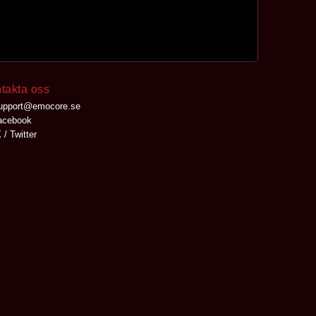
takta oss
upport@emocore.se
cebook
 / Twitter