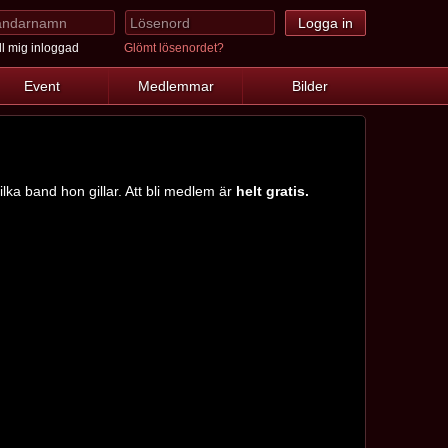
l mig inloggad
Glömt lösenordet?
Event
Medlemmar
Bilder
ilka band hon gillar. Att bli medlem är
helt gratis.