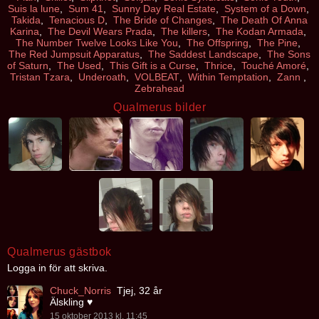
Suis la lune
,
Sum 41
,
Sunny Day Real Estate
,
System of a Down
,
Takida
,
Tenacious D
,
The Bride of Changes
,
The Death Of Anna
Karina
,
The Devil Wears Prada
,
The killers
,
The Kodan Armada
,
The Number Twelve Looks Like You
,
The Offspring
,
The Pine
,
The Red Jumpsuit Apparatus
,
The Saddest Landscape
,
The Sons
of Saturn
,
The Used
,
This Gift is a Curse
,
Thrice
,
Touché Amoré
,
Tristan Tzara
,
Underoath
,
VOLBEAT
,
Within Temptation
,
Zann
,
Zebrahead
Qualmerus bilder
Qualmerus gästbok
Logga in för att skriva.
Chuck_Norris
Tjej, 32 år
Älskling ♥
15 oktober 2013 kl. 11:45