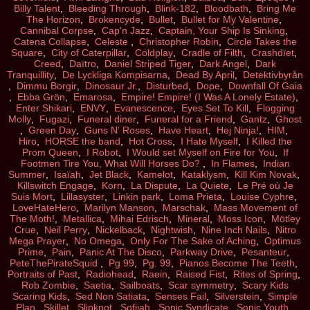
Billy Talent
,
Bleeding Through
,
Blink-182
,
Bloodbath
,
Bring Me
The Horizon
,
Brokencyde
,
Bullet
,
Bullet for My Valentine
,
Cannibal Corpse
,
Cap'n Jazz
,
Captain, Your Ship Is Sinking
,
Catena Collapse
,
Celeste
,
Christopher Robin
,
Circle Takes the
Square
,
City of Caterpillar
,
Coldplay
,
Cradle of Filth
,
Crashdïet
,
Creed
,
Daïtro
,
Daniel Striped Tiger
,
Dark Angel
,
Dark
Tranquillity
,
De Lyckliga Kompisarna
,
Dead By April
,
Detektivbyrån
,
Dimmu Borgir
,
Dinosaur Jr.
,
Disturbed
,
Dope
,
Downfall Of Gaia
,
Ebba Grön
,
Emarosa
,
Empire! Empire! (I Was A Lonely Estate)
,
Enter Shikari
,
ENVY
,
Evanescence
,
Eyes Set To Kill
,
Flogging
Molly
,
Fugazi
,
Funeral diner
,
Funeral for a Friend
,
Gantz
,
Ghost
,
Green Day
,
Guns N' Roses
,
Have Heart
,
Hej Ninja!
,
HIM
,
Hiro
,
HORSE the band
,
Hot Cross
,
I Hate Myself
,
I Killed the
Prom Queen
,
I Robot
,
I Would set Myself on Fire for You
,
If
Footmen Tire You, What Will Horses Do?
,
In Flames
,
Indian
Summer
,
Isaïah
,
Jet Black
,
Kamelot
,
Kataklysm
,
Kill Kim Novak
,
Killswitch Engage
,
Korn
,
La Dispute
,
La Quiete
,
Le Pré où Je
Suis Mort
,
Lillasyster
,
Linkin park
,
Loma Prieta
,
Louise Cyphre
,
LoveHateHero
,
Marilyn Manson
,
Marschak
,
Mass Movement of
The Moth!
,
Metallica
,
Mihai Edrisch
,
Mineral
,
Moss Icon
,
Mötley
Crue
,
Neil Perry
,
Nickelback
,
Nightwish
,
Nine Inch Nails
,
Nitro
Mega Prayer
,
No Omega
,
Only For The Sake of Aching
,
Optimus
Prime
,
Pain
,
Panic At The Disco
,
Parkway Drive
,
Pesanteur
,
PeteThePirateSquid
,
Pg 99
,
Pg. 99
,
Pianos Become The Teeth
,
Portraits of Past
,
Radiohead
,
Raein
,
Raised Fist
,
Rites of Spring
,
Rob Zombie
,
Saetia
,
Sailboats
,
Scar symmetry
,
Scary Kids
Scaring Kids
,
Sed Non Satiata
,
Senses Fail
,
Silverstein
,
Simple
Plan
,
Skillet
,
Slipknot
,
Sofijah
,
Sonic Syndicate
,
Sonic Youth
,