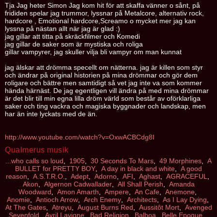
Tja Jag heter Simon Jag kom hit för att skaffa vänner o sånt, på
frididen spelar jag trummor, lyssnar på Metalcore, alternativ rock,
hardcore , Emotional hardcore,Screamo o mycket mer jag kan
lyssna på nästan allt när jag är glad :)
jag gillar att titta på skräckfilmer och Komedi
jag gillar de saker som är mystiska och roliga
gillar vampyrer, jag skuller vilja bli vampyr om man kunnat
jag älskar att drömma specellt om nätterna. jag är killen som styr
och ändrar på original historien på mina drömmar och gör dem
roligare och bättre men samtidigt så vet jag inte va som kommer
hända härnäst. De jag egentligen vill ändra på med mina drömmar
är det blir till min egna lilla dröm värld som består av oförklarliga
saker och ting vackra och magiska byggnader och landskap, men
har än inte lyckats med de än.
http://www.youtube.com/watch?v=OxwACBCdg8I
Qualmerus musik
...who calls so loud
,
1905
,
30 Seconds To Mars
,
49 Morphines
,
A
BULLET for PRETTY BOY
,
A day in black and white
,
A good
reason
,
A.S.T.R.O.
,
Adept
,
Adorno
,
AFI
,
Aghast
,
AGRACEFUL
,
Akon
,
Algernon Cadwallader
,
All Shall Perish
,
Amanda
Woodward
,
Amon Amarth
,
Ampere
,
An Cafe
,
Anemone
,
Anomie
,
Antioch Arrow
,
Arch Enemy
,
Architects
,
As I Lay Dying
,
At The Gates
,
Atreyu
,
August Burns Red
,
Aussitôt Mort
,
Avenged
Sevenfold
,
Avril Lavigne
,
Bad Religion
,
Balboa
,
Belle Epoque
,