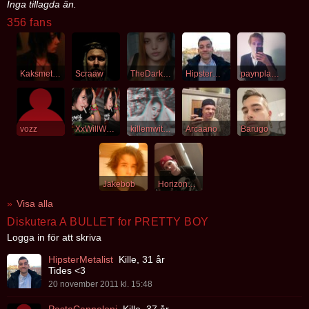
Inga tillagda än.
356 fans
Kaksmeten
Scraaw
TheDarkLove
HipsterMetalist
paynplayme
vozz
XxWillWorrisomexX
killemwithkarma
Arcaano
Barugo
Jakebob
Horizon_Lucker
Visa alla
Diskutera A BULLET for PRETTY BOY
Logga in för att skriva
HipsterMetalist
Kille, 31 år
Tides <3
20 november 2011 kl. 15:48