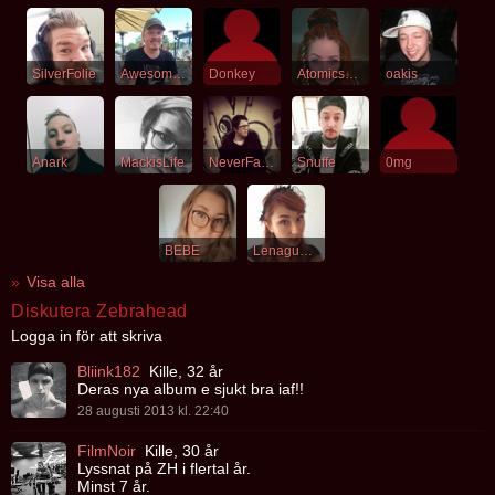
SilverFolie
Awesomesauce
Donkey
Atomicsushi
oakis
Anark
MackisLife
NeverFallDown
Snuffe
0mg
BEBE
Lenagubena
Visa alla
Diskutera Zebrahead
Logga in för att skriva
Bliink182
Kille, 32 år
Deras nya album e sjukt bra iaf!!
28 augusti 2013 kl. 22:40
FilmNoir
Kille, 30 år
Lyssnat på ZH i flertal år.
Minst 7 år.