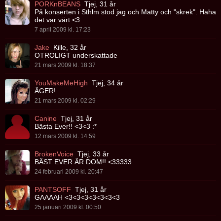
PORKnBEANS
Tjej, 31 år
På konserten i Sthlm stod jag och Matty och "skrek". Haha
det var värt <3
7 april 2009 kl. 17:23
Jake
Kille, 32 år
OTROLIGT underskattade
21 mars 2009 kl. 18:37
YouMakeMeHigh
Tjej, 34 år
ÄGER!
21 mars 2009 kl. 02:29
Canine
Tjej, 31 år
Bästa Ever!! <3<3 :*
12 mars 2009 kl. 14:59
BrokenVoice
Tjej, 33 år
BÄST EVER ÄR DOM!! <33333
24 februari 2009 kl. 20:47
PANTSOFF
Tjej, 31 år
GAAAAH <3<3<3<3<3<3<3
25 januari 2009 kl. 00:50