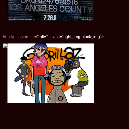
http://picasion.com
" alt="" class="right_img block_img">