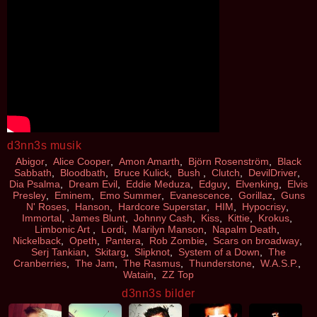
d3nn3s musik
Abigor
,
Alice Cooper
,
Amon Amarth
,
Björn Rosenström
,
Black
Sabbath
,
Bloodbath
,
Bruce Kulick
,
Bush
,
Clutch
,
DevilDriver
,
Dia Psalma
,
Dream Evil
,
Eddie Meduza
,
Edguy
,
Elvenking
,
Elvis
Presley
,
Eminem
,
Emo Summer
,
Evanescence
,
Gorillaz
,
Guns
N' Roses
,
Hanson
,
Hardcore Superstar
,
HIM
,
Hypocrisy
,
Immortal
,
James Blunt
,
Johnny Cash
,
Kiss
,
Kittie
,
Krokus
,
Limbonic Art
,
Lordi
,
Marilyn Manson
,
Napalm Death
,
Nickelback
,
Opeth
,
Pantera
,
Rob Zombie
,
Scars on broadway
,
Serj Tankian
,
Skitarg
,
Slipknot
,
System of a Down
,
The
Cranberries
,
The Jam
,
The Rasmus
,
Thunderstone
,
W.A.S.P.
,
Watain
,
ZZ Top
d3nn3s bilder