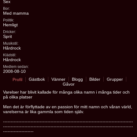
Sex
Bor:
Med mamma
Politik:
Hemligt
Dricker:
Sprit
Musikstil:
Hårdrock
Klädstil:
Hårdrock
Medlem sedan:
2008-08-10
Gästbok
Vänner
Blogg
Bilder
Grupper
Profil
Gåvor
Varelser har blivit kallade för många olika namn i många tider och
på olika platser
Men det är förflyttade av en passion för mitt namn och våran värld,
varelserna är lika gammla som tiden själv.
-------------------------------------------------------------------------------------
-------------------------------------------------------------------------------------
--------------------