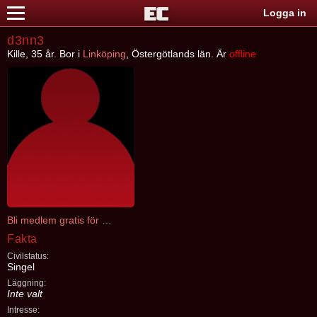
Logga in
d3nn3
Kille, 35 år. Bor i
Linköping
, Östergötlands län. Är
offline
Bli medlem gratis för att kontakta d3nn3
Fakta
Civilstatus:
Singel
Läggning:
Inte valt
Intresse: