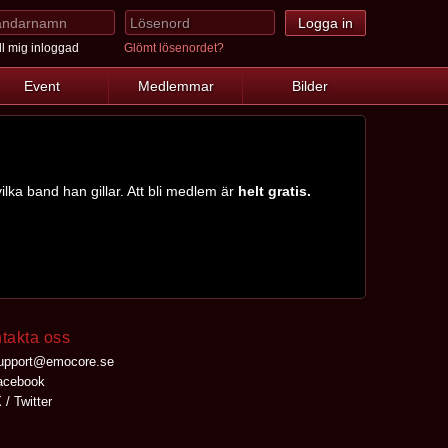
l mig inloggad
Glömt lösenordet?
Event
Medlemmar
Bilder
ilka band han gillar. Att bli medlem är
helt gratis.
takta oss
upport@emocore.se
cebook
 / Twitter