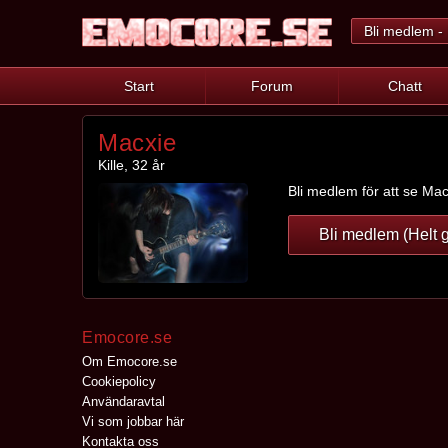
Bli medlem - 
Start
Forum
Chatt
Macxie
Kille, 32 år
Bli medlem för att se Macx
Bli medlem (Helt g
Emocore.se
Om Emocore.se
Cookiepolicy
Användaravtal
Vi som jobbar här
Kontakta oss