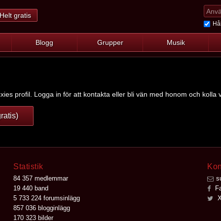
Helt gratis
Hål
Blogg
Grupper
Musik
ies profil. Logga in för att kontakta eller bli vän med honom och kolla v
ratis)
Statistik
Kon
84 357 medlemmar
s
19 440 band
Fa
5 733 224 forumsinlägg
X
857 036 blogginlägg
170 323 bilder