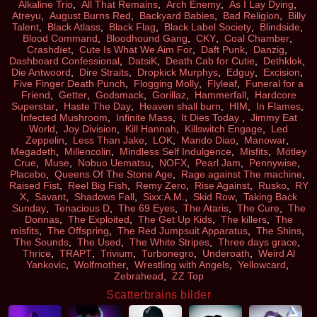
Alkaline Trio
,
All That Remains
,
Arch Enemy
,
As I Lay Dying
,
Atreyu
,
August Burns Red
,
Backyard Babies
,
Bad Religion
,
Billy
Talent
,
Black Atlass
,
Black Flag
,
Black Label Society
,
Blindside
,
Blood Command
,
Bloodhound Gang
,
CKY
,
Coal Chamber
,
Crashdïet
,
Cute Is What We Aim For
,
Daft Punk
,
Danzig
,
Dashboard Confessional
,
DatsiK
,
Death Cab for Cutie
,
Dethklok
,
Die Antwoord
,
Dire Straits
,
Dropkick Murphys
,
Edguy
,
Excision
,
Five Finger Death Punch
,
Flogging Molly
,
Flyleaf
,
Funeral for a
Friend
,
Getter
,
Godsmack
,
Gorillaz
,
Hammerfall
,
Hardcore
Superstar
,
Haste The Day
,
Heaven shall burn
,
HIM
,
In Flames
,
Infected Mushroom
,
Infinite Mass
,
It Dies Today
,
Jimmy Eat
World
,
Joy Division
,
Kill Hannah
,
Killswitch Engage
,
Led
Zeppelin
,
Less Than Jake
,
LOK
,
Mando Diao
,
Manowar
,
Megadeth
,
Millencolin
,
Mindless Self Indulgence
,
Misfits
,
Mötley
Crue
,
Muse
,
Nobuo Uematsu
,
NOFX
,
Pearl Jam
,
Pennywise
,
Placebo
,
Queens Of The Stone Age
,
Rage against The machine
,
Raised Fist
,
Reel Big Fish
,
Remy Zero
,
Rise Against
,
Rusko
,
RY
X
,
Savant
,
Shadows Fall
,
Sixx:A.M.
,
Skid Row
,
Taking Back
Sunday
,
Tenacious D
,
The 69 Eyes
,
The Ataris
,
The Cure
,
The
Donnas
,
The Exploited
,
The Get Up Kids
,
The killers
,
The
misfits
,
The Offspring
,
The Red Jumpsuit Apparatus
,
The Shins
,
The Sounds
,
The Used
,
The White Stripes
,
Three days grace
,
Thrice
,
TRAPT
,
Trivium
,
Turbonegro
,
Underoath
,
Weird Al
Yankovic
,
Wolfmother
,
Wrestling with Angels
,
Yellowcard
,
Zebrahead
,
ZZ Top
Scatterbrains bilder