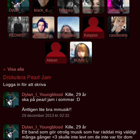
Dylan_I_Youngblood
black_destiny
Rockarpojken
molly
sailormars
REDMIST
Brocahontaz
VilseGatari
Kalypso
cassandris
Alduin
_BUMBLEBEE_
Visa alla
Diskutera Pearl Jam
Logga in för att skriva
Dylan_I_Youngblood
Kille, 29 år
ska på pearl jam i sommar :D
Äntligen lite bra mmusik!!
29 december 2013 kl. 02:32
Dylan_I_Youngblood
Kille, 29 år
Ett band som gör otrolig musik som har räddat mig väldigt
många gånger <3 skulle inte levt om de inte var för dom