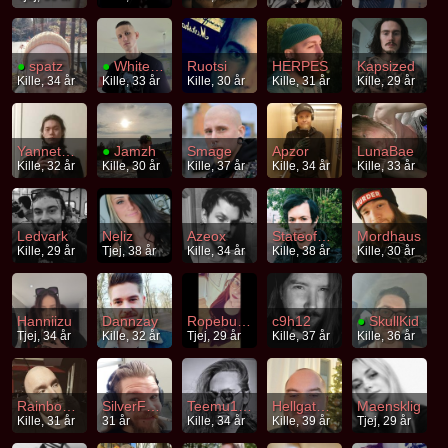
●
spatz
●
Whitenoise92
Ruotsi
HERPES
Kapsized
Kille, 34 år
Kille, 33 år
Kille, 30 år
Kille, 31 år
Kille, 29 år
Yannethesaftig
●
Jamzh
Smage
Apzor
LunaBae
Kille, 32 år
Kille, 30 år
Kille, 37 år
Kille, 34 år
Kille, 33 år
Ledvark
Neliz
Azeox
Stateofwar
Mordhaus
Kille, 29 år
Tjej, 38 år
Kille, 34 år
Kille, 38 år
Kille, 30 år
Hanniizu
Dannzay
Ropebunny
c9h12
●
SkullKid
Tjej, 34 år
Kille, 32 år
Tjej, 29 år
Kille, 37 år
Kille, 36 år
RainbowOfDoom
SilverFolie
Teemu1991
Hellgate666
Maensklig
Kille, 31 år
31 år
Kille, 34 år
Kille, 39 år
Tjej, 29 år