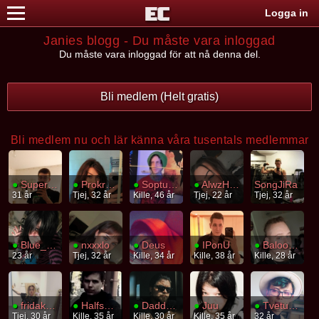
Logga in
Janies blogg - Du måste vara inloggad
Du måste vara inloggad för att nå denna del.
Bli medlem (Helt gratis)
Bli medlem nu och lär känna våra tusentals medlemmar
●
SuperHans
●
Prokrastinering
●
Soptunnekatt
●
AlwzHalwz
SongJiRa
31 år
Tjej, 32 år
Kille, 46 år
Tjej, 22 år
Tjej, 32 år
●
Blue_shadow
●
nxxxlo
●
Deus
●
IPonU
●
Baloothepanda
23 år
Tjej, 32 år
Kille, 34 år
Kille, 38 år
Kille, 28 år
●
fridakaninte
●
Halfshagged
●
DaddyDroe
●
Juu
●
Tvetungad
Tjej, 30 år
Kille, 35 år
Kille, 30 år
Kille, 35 år
32 år