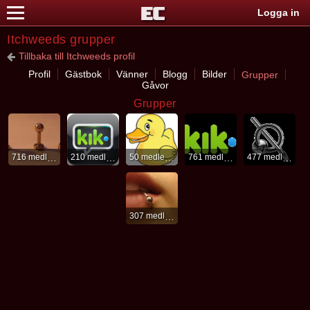
Logga in
Itchweeds grupper
Tillbaka till Itchweeds profil
Profil
Gästbok
Vänner
Blogg
Bilder
Grupper
Gåvor
Grupper
716 medlemmar
210 medlemmar
50 medlemmar
761 medlemmar
477 medlemmar
307 medlemmar