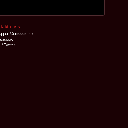
takta oss
upport@emocore.se
cebook
 / Twitter