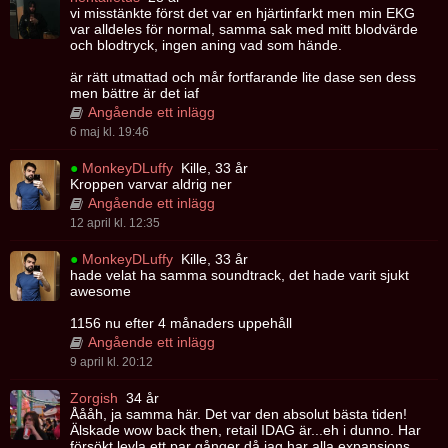
vi misstänkte först det var en hjärtinfarkt men min EKG
var alldeles för normal, samma sak med mitt blodvärde
och blodtryck, ingen aning vad som hände.
är rätt utmattad och mår fortfarande lite dase sen dess
men bättre är det iaf
Angående ett inlägg
6 maj kl. 19:46
●
MonkeyDLuffy
Kille, 33 år
Kroppen varvar aldrig ner
Angående ett inlägg
12 april kl. 12:35
●
MonkeyDLuffy
Kille, 33 år
hade velat ha samma soundtrack, det hade varit sjukt
awesome
1156 nu efter 4 månaders uppehåll
Angående ett inlägg
9 april kl. 20:12
Zorgish
34 år
Åååh, ja samma här. Det var den absolut bästa tiden!
Älskade wow back then, retail IDAG är...eh i dunno. Har
försökt levla ett par gånger då jag har alla expansions