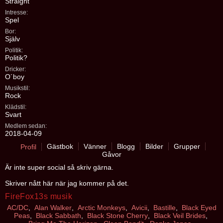
Straight
Intresse:
Spel
Bor:
Själv
Politik:
Politik?
Dricker:
O´boy
Musikstil:
Rock
Klädstil:
Svart
Medlem sedan:
2018-04-09
Gästbok
Vänner
Blogg
Bilder
Grupper
Profil
Gåvor
Är inte super social så skriv gärna.
Skriver nått här när jag kommer på det.
FireFox13s musik
AC/DC
,
Alan Walker
,
Arctic Monkeys
,
Avicii
,
Bastille
,
Black Eyed
Peas
,
Black Sabbath
,
Black Stone Cherry
,
Black Veil Brides
,