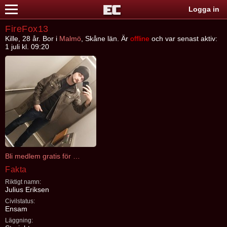
Logga in
FireFox13
Kille, 28 år. Bor i
Malmö
, Skåne län. Är
offline
och var senast aktiv:
1 juli kl. 09:20
Bli medlem gratis för att kontakta FireFox13
Fakta
Riktigt namn:
Julius Eriksen
Civilstatus:
Ensam
Läggning: