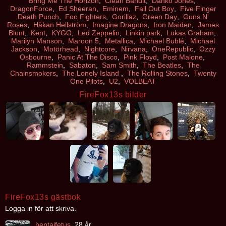
Bring Me The Horizon
,
Clean Bandit
,
Danko Jones
,
DragonForce
,
Ed Sheeran
,
Eminem
,
Fall Out Boy
,
Five Finger
Death Punch
,
Foo Fighters
,
Gorillaz
,
Green Day
,
Guns N'
Roses
,
Håkan Hellström
,
Imagine Dragons
,
Iron Maiden
,
James
Blunt
,
Kent
,
KYGO
,
Led Zeppelin
,
Linkin park
,
Lukas Graham
,
Marilyn Manson
,
Maroon 5
,
Metallica
,
Michael Bublé
,
Michael
Jackson
,
Motörhead
,
Nightcore
,
Nirvana
,
OneRepublic
,
Ozzy
Osbourne
,
Panic At The Disco
,
Pink Floyd
,
Post Malone
,
Rammstein
,
Sabaton
,
Sam Smith
,
The Beatles
,
The
Chainsmokers
,
The Lonely Island
,
The Rolling Stones
,
Twenty
One Pilots
,
U2
,
VOLBEAT
FireFox13s bilder
FireFox13s gästbok
Logga in för att skriva.
hentaifetus
28 år