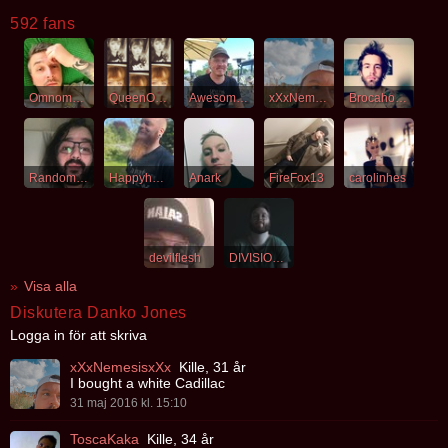
592 fans
Omnombrains
QueenOfDarkness
Awesomesauce
xXxNemesisxXx
Brocahontaz
RandomBlackDude
Happyhypnotizer
Anark
FireFox13
carolinhes
devilflesh
DIVISIONDYNGRAK
Visa alla
Diskutera Danko Jones
Logga in för att skriva
xXxNemesisxXx
Kille, 31 år
I bought a white Cadillac
31 maj 2016 kl. 15:10
ToscaKaka
Kille, 34 år