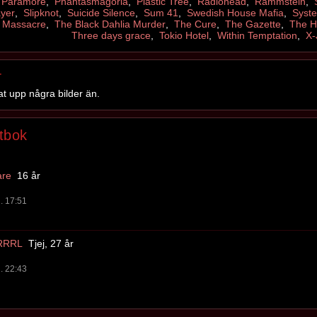
,
Paramore
,
Phantasmagoria
,
Plastic Tree
,
Radiohead
,
Rammstein
,
ayer
,
Slipknot
,
Suicide Silence
,
Sum 41
,
Swedish House Mafia
,
Syst
y Massacre
,
The Black Dahlia Murder
,
The Cure
,
The Gazette
,
The H
Three days grace
,
Tokio Hotel
,
Within Temptation
,
X-
r
at upp några bilder än.
stbok
are
16 år
l. 17:51
RRRL
Tjej, 27 år
l. 22:43