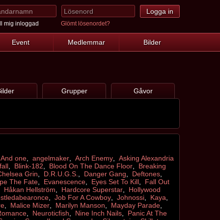
l mig inloggad
Glömt lösenordet?
Event
Medlemmar
Bilder
ilder
Grupper
Gåvor
,
And one
,
angelmaker
,
Arch Enemy
,
Asking Alexandria
all
,
Blink-182
,
Blood On The Dance Floor
,
Breaking
Chelsea Grin
,
D.R.U.G.S.
,
Danger Gang
,
Deftones
,
pe The Fate
,
Evanescence
,
Eyes Set To Kill
,
Fall Out
,
Håkan Hellström
,
Hardcore Superstar
,
Hollywood
estledabearonce
,
Job For A Cowboy
,
Johnossi
,
Kaya
,
re
,
Malice Mizer
,
Marilyn Manson
,
Mayday Parade
,
Romance
,
Neuroticfish
,
Nine Inch Nails
,
Panic At The