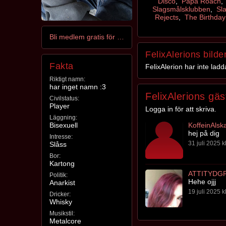
Disco
,
Papa Roach
Slagsmålsklubben
,
Sl
Rejects
,
The Birthda
Bli medlem gratis för att kontakta FelixAlerion
FelixAlerions bilde
Fakta
FelixAlerion har inte ladd
Riktigt namn:
har inget namn :3
FelixAlerions gä
Civilstatus:
Player
Logga in för att skriva.
Läggning:
Bisexuell
KoffeinAlsk
hej på dig
Intresse:
31 juli 2025 k
Slåss
Bor:
Kartong
ATTITYDG
Politik:
Hehe ojjj
Anarkist
19 juli 2025 k
Dricker:
Whisky
Musikstil:
Metalcore