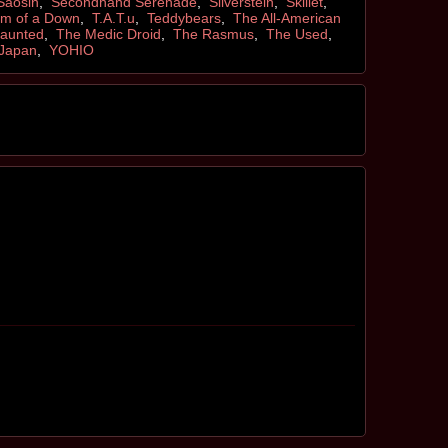
Saosin
,
Secondhand Serenade
,
Silverstein
,
Skillet
,
em of a Down
,
T.A.T.u
,
Teddybears
,
The All-American
aunted
,
The Medic Droid
,
The Rasmus
,
The Used
,
Japan
,
YOHIO