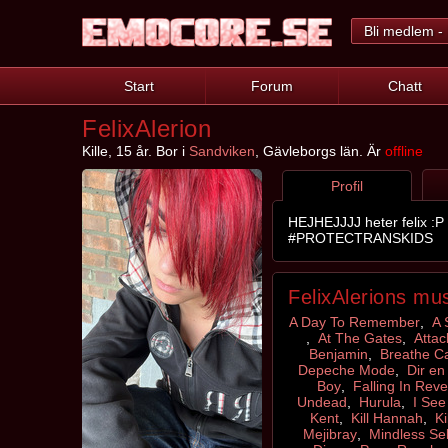
Bli medlem - 
Start
Forum
Chatt
FelixAlerion
Kille, 15 år. Bor i
Sandviken
, Gävleborgs län. Är
offline
Profil
HEJHEJJJJ heter felix :P
#PROTECTRANSKIDS
FelixAlerions mu
A Day To Remember
,
A 
,
At The Gates
,
Attac
Benjamin
,
Breathe Ca
Depeche Mode
,
Dir en
Boy
,
Falling In Rev
Undead
,
Hurula
,
I See
Kent
,
Kill Hannah
,
Ki
Mejibray
,
Mindless Sel