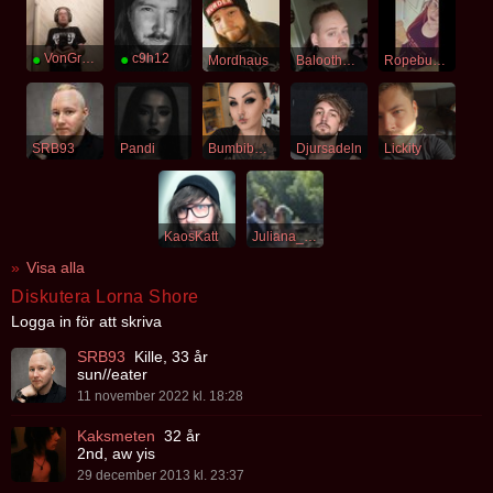
●
VonGregor
●
c9h12
Mordhaus
Baloothepanda
Ropebunny
SRB93
Pandi
Bumbibecca
Djursadeln
Lickity
KaosKatt
Juliana_Romantic
Visa alla
Diskutera Lorna Shore
Logga in för att skriva
SRB93
Kille, 33 år
sun//eater
11 november 2022 kl. 18:28
Kaksmeten
32 år
2nd, aw yis
29 december 2013 kl. 23:37